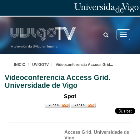
TOGGLE
Toggle
SEARCH
navigatio
A televisión da UVigo en Internet
INICIO
UVIGOTV
Videoconferencia Access Grid
...
Videoconferencia Access Grid.
Universidade de Vigo
Spot
Access Grid. Universidade de 
Vigo