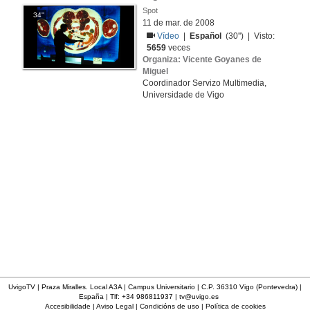
Spot
34''
11 de mar. de 2008
Vídeo
|
Español
(30'') | Visto:
5659
veces
Organiza: Vicente Goyanes de
Miguel
Coordinador Servizo Multimedia,
Universidade de Vigo
UvigoTV | Praza Miralles. Local A3A | Campus Universitario | C.P. 36310 Vigo (Pontevedra) |
España | Tlf: +34 986811937 |
tv@uvigo.es
Accesibilidade
|
Aviso Legal
|
Condicións de uso
|
Política de cookies