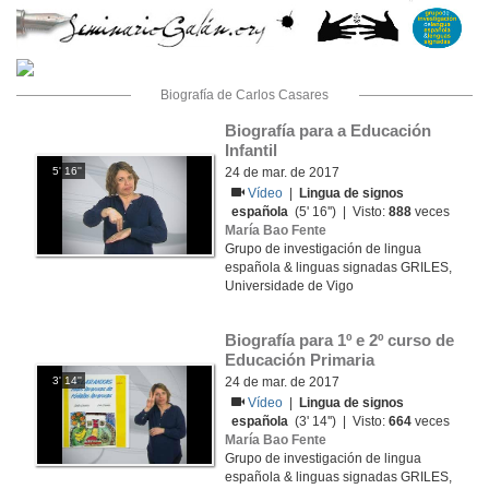
Biografía de Carlos Casares
Biografía para a Educación 
Infantil
5' 16''
24 de mar. de 2017
Vídeo
|
Lingua de signos
española
(5' 16'') | Visto:
888
veces
María Bao Fente
Grupo de investigación de lingua
española & linguas signadas GRILES,
Universidade de Vigo
Biografía para 1º e 2º curso de 
Educación Primaria
3' 14''
24 de mar. de 2017
Vídeo
|
Lingua de signos
española
(3' 14'') | Visto:
664
veces
María Bao Fente
Grupo de investigación de lingua
española & linguas signadas GRILES,