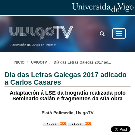
TOGGLE
Toggle
SEARCH
navigatio
A televisión da UVigo en Internet
INICIO
UVIGOTV
Día das Letras Galegas 2017 ad
...
Día das Letras Galegas 2017 adicado
a Carlos Casares
Adaptación á LSE da biografía realizada polo
Seminario Galán e fragmentos da súa obra
Plató Polimedia, UvigoTV