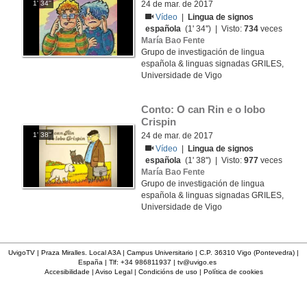
1' 34''
24 de mar. de 2017
Vídeo
|
Lingua de signos
española
(1' 34'') | Visto:
734
veces
María Bao Fente
Grupo de investigación de lingua
española & linguas signadas GRILES,
Universidade de Vigo
Conto: O can Rin e o lobo 
Crispin
1' 38''
24 de mar. de 2017
Vídeo
|
Lingua de signos
española
(1' 38'') | Visto:
977
veces
María Bao Fente
Grupo de investigación de lingua
española & linguas signadas GRILES,
Universidade de Vigo
UvigoTV | Praza Miralles. Local A3A | Campus Universitario | C.P. 36310 Vigo (Pontevedra) |
España | Tlf: +34 986811937 |
tv@uvigo.es
Accesibilidade
|
Aviso Legal
|
Condicións de uso
|
Política de cookies