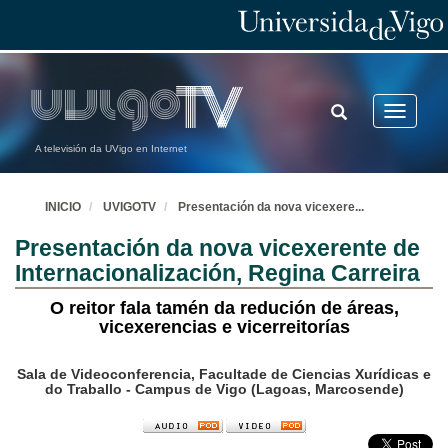
TOGGLE
Toggle
SEARCH
navigatio
A televisión da UVigo en Internet
INICIO
UVIGOTV
Presentación da nova vicexere
...
Presentación da nova vicexerente de
Internacionalización, Regina Carreira
O reitor fala tamén da redución de áreas,
vicexerencias e vicerreitorías
Sala de Videoconferencia, Facultade de Ciencias Xurídicas e
do Traballo - Campus de Vigo (Lagoas, Marcosende)