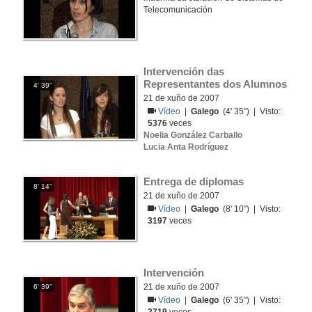
Telecomunicación
Intervención das 
Representantes dos Alumnos
4' 39''
21 de xuño de 2007
Vídeo
|
Galego
(4' 35'') | Visto:
5376
veces
Noelia González Carballo
Lucia Anta Rodríguez
Entrega de diplomas
8' 14''
21 de xuño de 2007
Vídeo
|
Galego
(8' 10'') | Visto:
3197
veces
Intervención
21 de xuño de 2007
6' 39''
Vídeo
|
Galego
(6' 35'') | Visto: