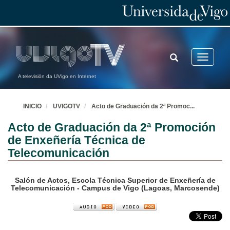
TOGGLE
Toggle
SEARCH
navigatio
A televisión da UVigo en Internet
INICIO
UVIGOTV
Acto de Graduación da 2ª Promoc
...
Acto de Graduación da 2ª Promoción
de Enxeñería Técnica de
Telecomunicación
Salón de Actos, Escola Técnica Superior de Enxeñería de
Telecomunicación - Campus de Vigo (Lagoas, Marcosende)