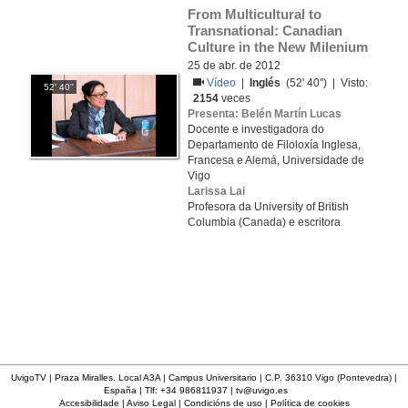
From Multicultural to 
Transnational: Canadian 
Culture in the New Milenium
25 de abr. de 2012
Vídeo
|
Inglés
(52' 40'') | Visto:
52' 40''
2154
veces
Presenta: Belén Martín Lucas
Docente e investigadora do
Departamento de Filoloxía Inglesa,
Francesa e Alemá, Universidade de
Vigo
Larissa Lai
Profesora da University of British
Columbia (Canada) e escritora
UvigoTV | Praza Miralles. Local A3A | Campus Universitario | C.P. 36310 Vigo (Pontevedra) |
España | Tlf: +34 986811937 |
tv@uvigo.es
Accesibilidade
|
Aviso Legal
|
Condicións de uso
|
Política de cookies