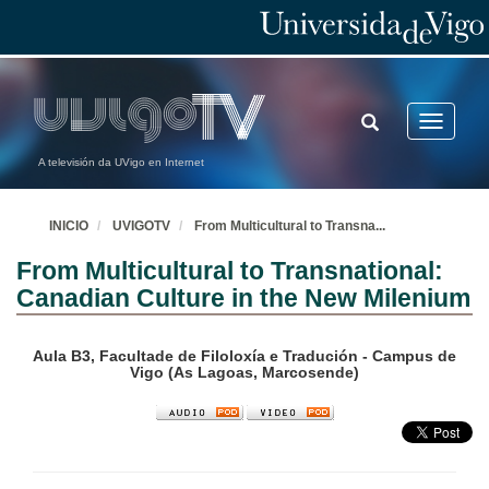
TOGGLE
Toggle
SEARCH
navigatio
A televisión da UVigo en Internet
INICIO
UVIGOTV
From Multicultural to Transna
...
From Multicultural to Transnational:
Canadian Culture in the New Milenium
Aula B3, Facultade de Filoloxía e Tradución - Campus de
Vigo (As Lagoas, Marcosende)