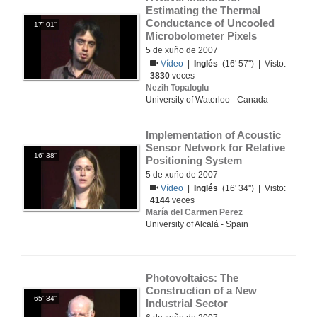
Estimating the Thermal 
Conductance of Uncooled 
17' 01''
Microbolometer Pixels
5 de xuño de 2007
Vídeo
|
Inglés
(16' 57'') | Visto:
3830
veces
Nezih Topaloglu
University of Waterloo - Canada
Implementation of Acoustic 
Sensor Network for Relative 
16' 38''
Positioning System
5 de xuño de 2007
Vídeo
|
Inglés
(16' 34'') | Visto:
4144
veces
María del Carmen Perez
University of Alcalá - Spain
Photovoltaics: The 
Construction of a New 
65' 34''
Industrial Sector