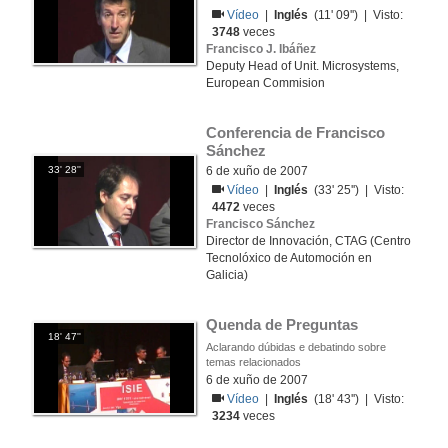
Vídeo
|
Inglés
(11' 09'') | Visto:
3748
veces
Francisco J. Ibáñez
Deputy Head of Unit. Microsystems,
European Commision
Conferencia de Francisco 
Sánchez
33' 28''
6 de xuño de 2007
Vídeo
|
Inglés
(33' 25'') | Visto:
4472
veces
Francisco Sánchez
Director de Innovación, CTAG (Centro
Tecnolóxico de Automoción en
Galicia)
Quenda de Preguntas
18' 47''
Aclarando dúbidas e debatindo sobre
temas relacionados
6 de xuño de 2007
Vídeo
|
Inglés
(18' 43'') | Visto:
3234
veces