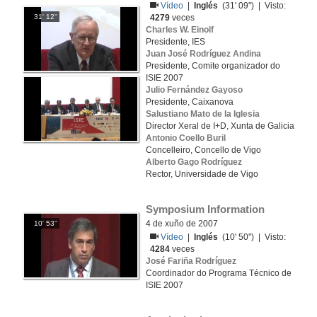
Vídeo
|
Inglés
(31' 09'') | Visto:
31' 12''
4279
veces
Charles W. Einolf
Presidente, IES
Juan José Rodríguez Andina
Presidente, Comite organizador do
ISIE 2007
Julio Fernández Gayoso
Presidente, Caixanova
Salustiano Mato de la Iglesia
Director Xeral de I+D, Xunta de Galicia
Antonio Coello Buril
Concelleiro, Concello de Vigo
Alberto Gago Rodríguez
Rector, Universidade de Vigo
Symposium Information
4 de xuño de 2007
10' 53''
Vídeo
|
Inglés
(10' 50'') | Visto:
4284
veces
José Fariña Rodríguez
Coordinador do Programa Técnico de
ISIE 2007