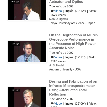
Actuator and Optics
20' 16''
7 de xuño de 2007
Vídeo
|
Inglés
(20' 12'') | Visto:
3627
veces
Nobuo Ogawa
Tokyo University of Science - Japan
On the Degradation of MEMS 
Gyroscope Performance in 
the Presence of High Power 
19' 14''
Acoustic Noise
7 de xuño de 2007
Vídeo
|
Inglés
(19' 11'') | Visto:
3186
veces
A. S. Hodel
Auburn University - USA
Desing and Fabrication of an 
Infrared Microspectrometer 
using Attenuated Total 
22' 13''
Reflection
7 de xuño de 2007
Vídeo
|
Inglés
(22' 09'') | Visto: