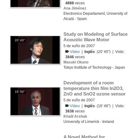
4888
veces
Ana Jiménez
Electronics Departament, University of
Alcalá - Spain
Study on Modeling of Surface 
Acoustic Wave Motor
20' 43''
5 de xuño de 2007
Vídeo
|
Inglés
(20' 40'') | Visto:
3846
veces
Masaki Okano
Tokyo Institute of Technology - Japan
Development of a room 
temperature thin film In2O3, 
16' 50''
ZnO and SnO2 ozone sensor
5 de xuño de 2007
Vídeo
|
Inglés
(16' 46'') | Visto:
3838
veces
Khalil Arshak
University of Limerick - Ireland
A Novel Method for 