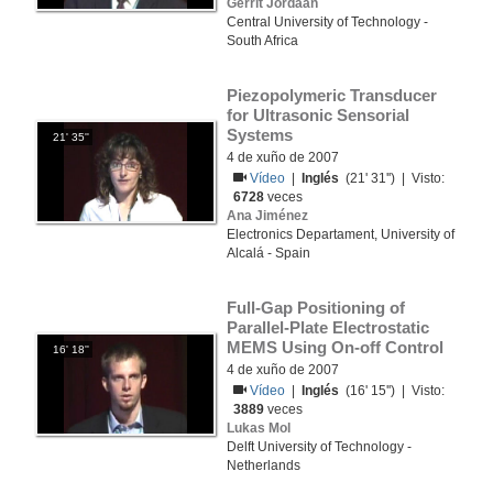
Gerrit Jordaan
Central University of Technology -
South Africa
Piezopolymeric Transducer 
for Ultrasonic Sensorial 
Systems
21' 35''
4 de xuño de 2007
Vídeo
|
Inglés
(21' 31'') | Visto:
6728
veces
Ana Jiménez
Electronics Departament, University of
Alcalá - Spain
Full-Gap Positioning of 
Parallel-Plate Electrostatic 
MEMS Using On-off Control
16' 18''
4 de xuño de 2007
Vídeo
|
Inglés
(16' 15'') | Visto:
3889
veces
Lukas Mol
Delft University of Technology -
Netherlands