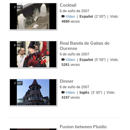
Cocktail
2' 04''
6 de xuño de 2007
Vídeo
|
Español
(2' 00'') | Visto:
4680
veces
Real Banda de Gaitas de 
6' 02''
Ourense
6 de xuño de 2007
Vídeo
|
Español
(5' 58'') | Visto:
5261
veces
Dinner
3' 33''
6 de xuño de 2007
Vídeo
|
Inglés
(3' 30'') | Visto:
4197
veces
Fusion between Fluidic 