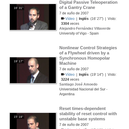
Digital Passive Teleoperation 
of a Gantry Crane
16' 31''
7 de xuño de 2007
Vídeo
|
Inglés
(16' 27'') | Visto:
3304
veces
Alejandro Fernández Villaverde
University of Vigo - Spain
Nonlinear Control Strategies 
of a Flywheel driven by a 
Synchronous Homopolar 
19' 17''
Machine
7 de xuño de 2007
Vídeo
|
Inglés
(19' 14'') | Visto:
3224
veces
Santiago José Amoedo
Universidad Nacional del Sur -
Argentina
Reset times-dependent 
stability of reset control with 
15' 19''
unstable base systems
7 de xuño de 2007