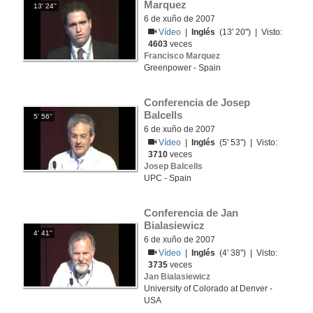
Marquez
13' 24''
6 de xuño de 2007
Vídeo
|
Inglés
(13' 20'') | Visto:
4603
veces
Francisco Marquez
Greenpower - Spain
Conferencia de Josep 
Balcells
5' 56''
6 de xuño de 2007
Vídeo
|
Inglés
(5' 53'') | Visto:
3710
veces
Josep Balcells
UPC - Spain
Conferencia de Jan 
Bialasiewicz
4' 41''
6 de xuño de 2007
Vídeo
|
Inglés
(4' 38'') | Visto:
3735
veces
Jan Bialasiewicz
University of Colorado at Denver -
USA