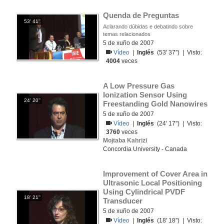
Quenda de Preguntas
53' 41''
Aclarando dúbidas e debatindo sobre
temas relacionados
5 de xuño de 2007
Vídeo
|
Inglés
(53' 37'') | Visto:
4004
veces
A Low Pressure Gas 
Ionization Sensor Using 
24' 20''
Freestanding Gold Nanowires
5 de xuño de 2007
Vídeo
|
Inglés
(24' 17'') | Visto:
3760
veces
Mojtaba Kahrizi
Concordia University - Canada
Improvement of Cover Area in 
Ultrasonic Local Positioning 
Using Cylindrical PVDF 
18' 21''
Transducer
5 de xuño de 2007
Vídeo
|
Inglés
(18' 18'') | Visto: