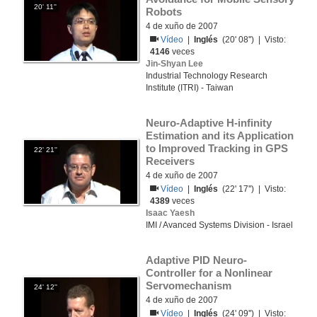
20' 11''
Robots
4 de xuño de 2007
Vídeo
|
Inglés
(20' 08'') | Visto:
4146
veces
Jin-Shyan Lee
Industrial Technology Research
Institute (ITRI) - Taiwan
Neuro-Adaptive H-infinity 
Estimation and its Application 
to Improved Tracking in GPS 
22' 21''
Receivers
4 de xuño de 2007
Vídeo
|
Inglés
(22' 17'') | Visto:
4389
veces
Isaac Yaesh
IMI / Avanced Systems Division - Israel
Adaptive PID Neuro-
Controller for a Nonlinear 
Servomechanism
24' 12''
4 de xuño de 2007
Vídeo
|
Inglés
(24' 09'') | Visto: