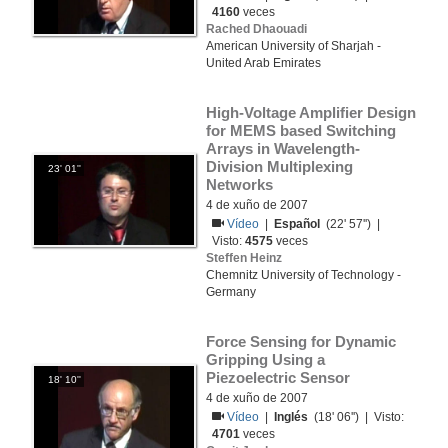
4160
veces
Rached Dhaouadi
American University of Sharjah -
United Arab Emirates
High-Voltage Amplifier Design 
for MEMS based Switching 
Arrays in Wavelength-
Division Multiplexing 
23' 01''
Networks
4 de xuño de 2007
Vídeo
|
Español
(22' 57'') |
Visto:
4575
veces
Steffen Heinz
Chemnitz University of Technology -
Germany
Force Sensing for Dynamic 
Gripping Using a 
Piezoelectric Sensor
18' 10''
4 de xuño de 2007
Vídeo
|
Inglés
(18' 06'') | Visto:
4701
veces