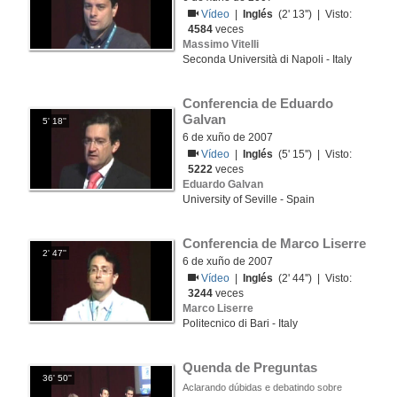
Vídeo
|
Inglés
(2' 13'') | Visto:
4584
veces
Massimo Vitelli
Seconda Università di Napoli - Italy
Conferencia de Eduardo 
Galvan
5' 18''
6 de xuño de 2007
Vídeo
|
Inglés
(5' 15'') | Visto:
5222
veces
Eduardo Galvan
University of Seville - Spain
Conferencia de Marco Liserre
2' 47''
6 de xuño de 2007
Vídeo
|
Inglés
(2' 44'') | Visto:
3244
veces
Marco Liserre
Politecnico di Bari - Italy
Quenda de Preguntas
36' 50''
Aclarando dúbidas e debatindo sobre