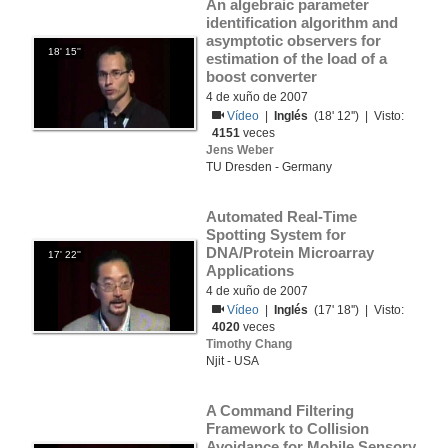
An algebraic parameter 
identification algorithm and 
asymptotic observers for 
18' 15''
estimation of the load of a 
boost converter
4 de xuño de 2007
Vídeo
|
Inglés
(18' 12'') | Visto:
4151
veces
Jens Weber
TU Dresden - Germany
Automated Real-Time 
Spotting System for 
DNA/Protein Microarray 
17' 22''
Applications
4 de xuño de 2007
Vídeo
|
Inglés
(17' 18'') | Visto:
4020
veces
Timothy Chang
Njit - USA
A Command Filtering 
Framework to Collision 
Avoidance for Mobile Sensory 