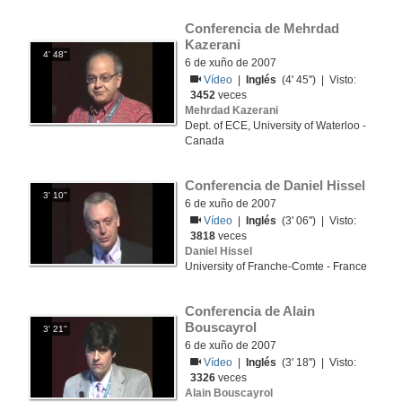
Conferencia de Mehrdad 
Kazerani
4' 48''
6 de xuño de 2007
Vídeo
|
Inglés
(4' 45'') | Visto:
3452
veces
Mehrdad Kazerani
Dept. of ECE, University of Waterloo -
Canada
Conferencia de Daniel Hissel
3' 10''
6 de xuño de 2007
Vídeo
|
Inglés
(3' 06'') | Visto:
3818
veces
Daniel Hissel
University of Franche-Comte - France
Conferencia de Alain 
Bouscayrol
3' 21''
6 de xuño de 2007
Vídeo
|
Inglés
(3' 18'') | Visto:
3326
veces
Alain Bouscayrol