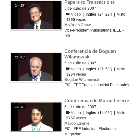
Papers to Transactions
24' 25''
5 de xuño de 2007
Vídeo
|
Inglés
(24' 22'') | Visto:
4290
veces
Mo-Yuen Chow
Vice-President Publications, IEEE -
IES
Conferencia de Bogdan 
Wilamowski
22' 01''
5 de xuño de 2007
Vídeo
|
Inglés
(21' 58'') | Visto:
3964
veces
Bogdan Wilamowski
EIC, IEEE Trans. Industrial Electronics
Conferencia de Marco Liserre
5 de xuño de 2007
14' 11''
Vídeo
|
Inglés
(14' 08'') | Visto:
5757
veces
Marco Liserre
EIC, IEEE Industrial Electronics
Magazine