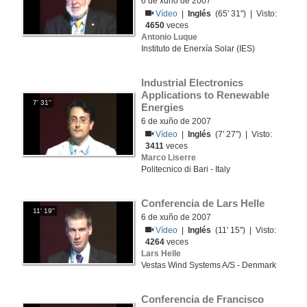
6 de xuño de 2007
Vídeo
|
Inglés
(65' 31'') | Visto:
4650
veces
Antonio Luque
Instituto de Enerxía Solar (IES)
Industrial Electronics 
Applications to Renewable 
7' 31''
Energies
6 de xuño de 2007
Vídeo
|
Inglés
(7' 27'') | Visto:
3411
veces
Marco Liserre
Politecnico di Bari - Italy
Conferencia de Lars Helle
11' 19''
6 de xuño de 2007
Vídeo
|
Inglés
(11' 15'') | Visto:
4264
veces
Lars Helle
Vestas Wind Systems A/S - Denmark
Conferencia de Francisco 