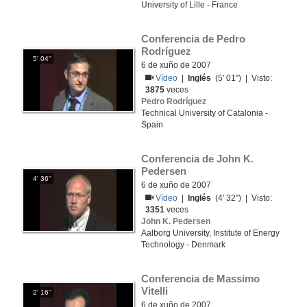
University of Lille - France
Conferencia de Pedro 
Rodríguez
5' 04''
6 de xuño de 2007
Vídeo
|
Inglés
(5' 01'') | Visto:
3875
veces
Pedro Rodríguez
Technical University of Catalonia -
Spain
Conferencia de John K. 
Pedersen
4' 36''
6 de xuño de 2007
Vídeo
|
Inglés
(4' 32'') | Visto:
3351
veces
John K. Pedersen
Aalborg University, Institute of Energy
Technology - Denmark
Conferencia de Massimo 
Vitelli
2' 16''
6 de xuño de 2007