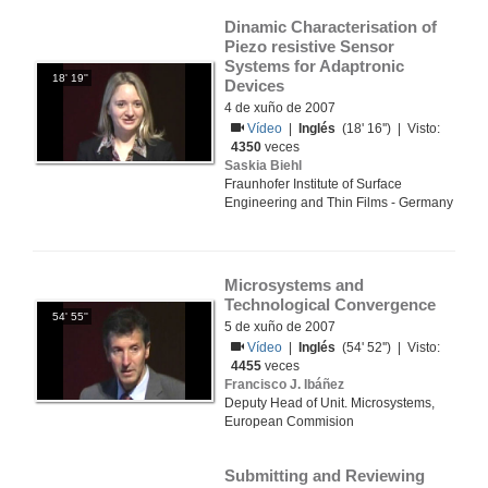
Dinamic Characterisation of 
Piezo resistive Sensor 
Systems for Adaptronic 
18' 19''
Devices
4 de xuño de 2007
Vídeo
|
Inglés
(18' 16'') | Visto:
4350
veces
Saskia Biehl
Fraunhofer Institute of Surface
Engineering and Thin Films - Germany
Microsystems and 
Technological Convergence
54' 55''
5 de xuño de 2007
Vídeo
|
Inglés
(54' 52'') | Visto:
4455
veces
Francisco J. Ibáñez
Deputy Head of Unit. Microsystems,
European Commision
Submitting and Reviewing 