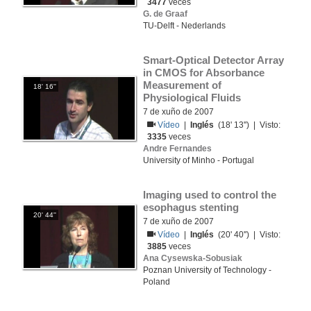
3477
veces
G. de Graaf
TU-Delft - Nederlands
Smart-Optical Detector Array 
in CMOS for Absorbance 
Measurement of 
18' 16''
Physiological Fluids
7 de xuño de 2007
Vídeo
|
Inglés
(18' 13'') | Visto:
3335
veces
Andre Fernandes
University of Minho - Portugal
Imaging used to control the 
esophagus stenting
20' 44''
7 de xuño de 2007
Vídeo
|
Inglés
(20' 40'') | Visto:
3885
veces
Ana Cysewska-Sobusiak
Poznan University of Technology -
Poland