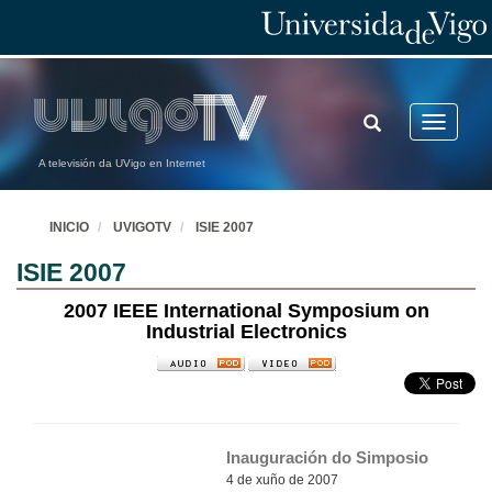
TOGGLE
Toggle
SEARCH
navigatio
A televisión da UVigo en Internet
INICIO
UVIGOTV
ISIE 2007
ISIE 2007
2007 IEEE International Symposium on
Industrial Electronics
Inauguración do Simposio
4 de xuño de 2007