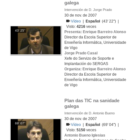
galega
Intervención de D. Jorge Prado
30 de nov. de 2007
Vídeo
|
Español
(43' 22'') |
Visto:
4216
veces
43' 25''
Presenta: Enrique Barreiro Alonso
Director da Escola Superior de
Enxeñería Informática, Universidade
de Vigo
Jorge Prado Casal
Xefe do Servizo de Soporte e
Implantación do SERGAS
Organiza: Enrique Barreiro Alonso
Director da Escola Superior de
Enxeñería Informática, Universidade
de Vigo
Plan das TIC na sanidade 
galega
Intervención de D. Antonio Bueno
30 de nov. de 2007
69' 07''
Vídeo
|
Español
(69' 04'') |
Visto:
5150
veces
Antonio Bueno Iglesias