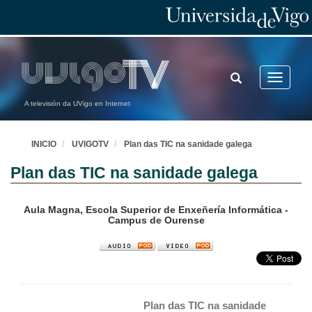
TOGGLE
Toggle
SEARCH
navigatio
A televisión da UVigo en Internet
INICIO
UVIGOTV
Plan das TIC na sanidade galega
Plan das TIC na sanidade galega
Aula Magna, Escola Superior de Enxeñería Informática -
Campus de Ourense
Plan das TIC na sanidade 