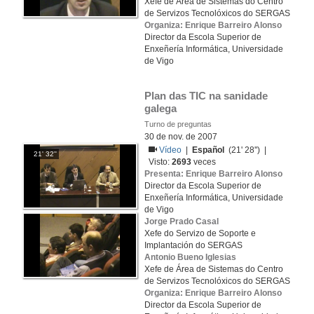
Xefe de Área de Sistemas do Centro
de Servizos Tecnolóxicos do SERGAS
Organiza: Enrique Barreiro Alonso
Director da Escola Superior de
Enxeñería Informática, Universidade
de Vigo
Plan das TIC na sanidade 
galega
Turno de preguntas
30 de nov. de 2007
Vídeo
|
Español
(21' 28'') |
21' 32''
Visto:
2693
veces
Presenta: Enrique Barreiro Alonso
Director da Escola Superior de
Enxeñería Informática, Universidade
de Vigo
Jorge Prado Casal
Xefe do Servizo de Soporte e
Implantación do SERGAS
Antonio Bueno Iglesias
Xefe de Área de Sistemas do Centro
de Servizos Tecnolóxicos do SERGAS
Organiza: Enrique Barreiro Alonso
Director da Escola Superior de