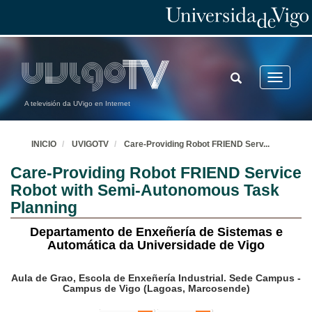
TOGGLE
Toggle
SEARCH
navigatio
A televisión da UVigo en Internet
INICIO
UVIGOTV
Care-Providing Robot FRIEND Serv
...
Care-Providing Robot FRIEND Service
Robot with Semi-Autonomous Task
Planning
Departamento de Enxeñería de Sistemas e
Automática da Universidade de Vigo
Aula de Grao, Escola de Enxeñería Industrial. Sede Campus -
Campus de Vigo (Lagoas, Marcosende)