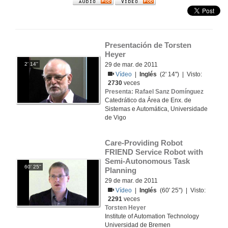
Presentación de Torsten 
Heyer
2' 14''
29 de mar. de 2011
Vídeo
|
Inglés
(2' 14'') | Visto:
2730
veces
Presenta: Rafael Sanz Domínguez
Catedrático da Área de Enx. de
Sistemas e Automática, Universidade
de Vigo
Care-Providing Robot 
FRIEND Service Robot with 
Semi-Autonomous Task 
60' 25''
Planning
29 de mar. de 2011
Vídeo
|
Inglés
(60' 25'') | Visto:
2291
veces
Torsten Heyer
Institute of Automation Technology
Universidad de Bremen