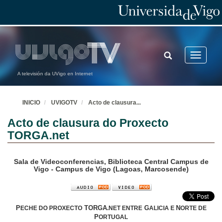
TOGGLE
Toggle
SEARCH
navigatio
A televisión da UVigo en Internet
INICIO
UVIGOTV
Acto de clausura
...
Acto de clausura do Proxecto
TORGA.net
Sala de Videoconferencias, Biblioteca Central Campus de
Vigo - Campus de Vigo (Lagoas, Marcosende)
P
TORGA
G
N
ECHE DO PROXECTO
.NET ENTRE
ALICIA E
ORTE DE
P
ORTUGAL