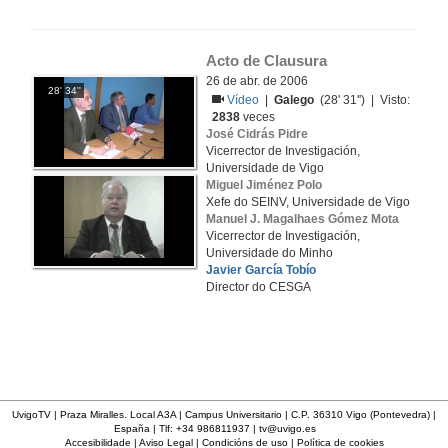
Acto de Clausura
26 de abr. de 2006
28' 34''
Vídeo
|
Galego
(28' 31'') | Visto:
2838
veces
José Cidrás Pidre
Vicerrector de Investigación,
Universidade de Vigo
Miguel Jiménez Polo
Xefe do SEINV, Universidade de Vigo
Manuel J. Magalhaes Gómez Mota
Vicerrector de Investigación,
Universidade do Minho
Javier García Tobío
Director do CESGA
UvigoTV | Praza Miralles. Local A3A | Campus Universitario | C.P. 36310 Vigo (Pontevedra) |
España | Tlf: +34 986811937 |
tv@uvigo.es
Accesibilidade
|
Aviso Legal
|
Condicións de uso
|
Política de cookies