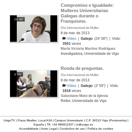
Compromiso e Igualdade: 
Mulleres Universitarias 
Galegas durante o 
24' 08''
Franquismo.
Día Internacional da Muller.
8 de mar. de 2013
Vídeo
|
Galego
(24' 08'') | Visto:
3501
veces
María Victoria Martins Rodríguez
Investigadora, Universidade de Vigo
Ronda de preguntas.
3' 59''
Día Internacional da Muller.
8 de mar. de 2013
Vídeo
|
Galego
(3' 59'') | Visto:
1816
veces
Salustiano Mato de la Iglesia
Reitor, Universidade de Vigo
UvigoTV | Praza Miralles. Local A3A | Campus Universitario | C.P. 36310 Vigo (Pontevedra) |
España | Tlf: +34 986811937 |
tv@uvigo.es
Accesibilidade
|
Aviso Legal
|
Condicións de uso
|
Política de cookies