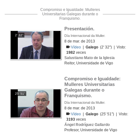
Compromiso e Igualdade: Mulleres
Universitarias Galegas durante o
Franquismo.
Presentación.
2' 32''
Día Internacional da Muller.
8 de mar. de 2013
Vídeo
|
Galego
(2' 32'') | Visto:
1982
veces
Salustiano Mato de la Iglesia
Reitor, Universidade de Vigo
Compromiso e Igualdade: 
Mulleres Universitarias 
Galegas durante o 
25' 51''
Franquismo.
Día Internacional da Muller.
8 de mar. de 2013
Vídeo
|
Galego
(25' 51'') | Visto:
3193
veces
Ángel Rodríguez Gallardo
Profesor, Universidade de Vigo