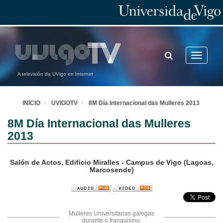
TOGGLE
Toggle
SEARCH
navigatio
A televisión da UVigo en Internet
INICIO
UVIGOTV
8M Día Internacional das Mulleres 2013
8M Día Internacional das Mulleres
2013
Salón de Actos, Edificio Miralles - Campus de Vigo (Lagoas,
Marcosende)
Mulleres Universitarias galegas
durante o franquismo.