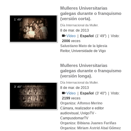
Mulleres Universitarias 
galegas durante o franquismo 
(versión corta).
1' 49''
Día Internacional da Muller.
8 de mar. de 2013
Vídeo
|
Español
(1' 49'') | Visto:
2006
veces
Salustiano Mato de la Iglesia
Reitor, Universidade de Vigo
Mulleres Universitarias 
galegas durante o franquismo  
(versión longa).
Día Internacional da Muller.
3' 40''
8 de mar. de 2013
Vídeo
|
Español
(3' 40'') | Visto:
2199
veces
Organiza: Alfonso Merino
Cámara, realizador e editor
audiovisual, UvigoTV -
CampusdomarTV
Organiza: Bibiana Juanes Fariñas
Organiza: Miriam Astrid Abal Gómez