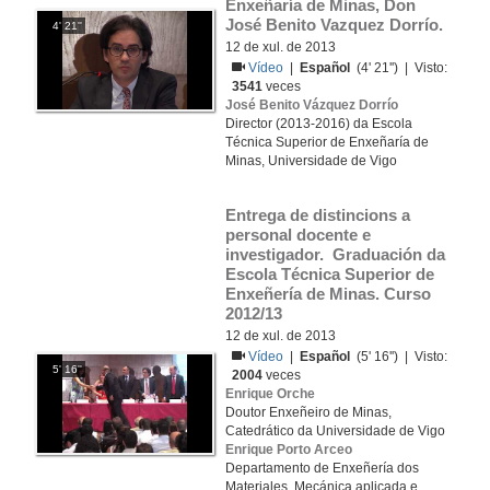
Enxeñaría de Minas, Don 
José Benito Vazquez Dorrío.
4' 21''
12 de xul. de 2013
Vídeo
|
Español
(4' 21'') | Visto:
3541
veces
José Benito Vázquez Dorrío
Director (2013-2016) da Escola
Técnica Superior de Enxeñaría de
Minas, Universidade de Vigo
Entrega de distincions a 
personal docente e 
investigador.  Graduación da 
Escola Técnica Superior de 
Enxeñería de Minas. Curso 
2012/13
12 de xul. de 2013
Vídeo
|
Español
(5' 16'') | Visto:
5' 16''
2004
veces
Enrique Orche
Doutor Enxeñeiro de Minas,
Catedrático da Universidade de Vigo
Enrique Porto Arceo
Departamento de Enxeñería dos
Materiales, Mecánica aplicada e