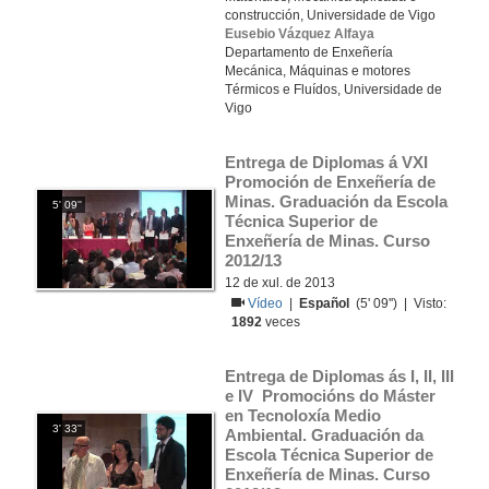
construcción, Universidade de Vigo
Eusebio Vázquez Alfaya
Departamento de Enxeñería
Mecánica, Máquinas e motores
Térmicos e Fluídos, Universidade de
Vigo
Entrega de Diplomas á VXI 
Promoción de Enxeñería de 
Minas. Graduación da Escola 
5' 09''
Técnica Superior de 
Enxeñería de Minas. Curso 
2012/13
12 de xul. de 2013
Vídeo
|
Español
(5' 09'') | Visto:
1892
veces
Entrega de Diplomas ás I, II, III 
e IV  Promocións do Máster 
en Tecnoloxía Medio 
3' 33''
Ambiental. Graduación da 
Escola Técnica Superior de 
Enxeñería de Minas. Curso 