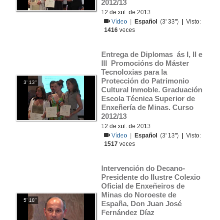
2012/13
12 de xul. de 2013
Vídeo
|
Español
(3' 33'') | Visto:
1416
veces
Entrega de Diplomas  ás I, II e 
III  Promocións do Máster 
Tecnoloxias para la 
Protección do Patrimonio 
3' 13''
Cultural Inmoble. Graduación 
Escola Técnica Superior de 
Enxeñería de Minas. Curso 
2012/13
12 de xul. de 2013
Vídeo
|
Español
(3' 13'') | Visto:
1517
veces
Intervención do Decano-
Presidente do Ilustre Colexio 
Oficial de Enxeñeiros de 
Minas do Noroeste de 
5' 18''
España, Don Juan José 
Fernández Díaz