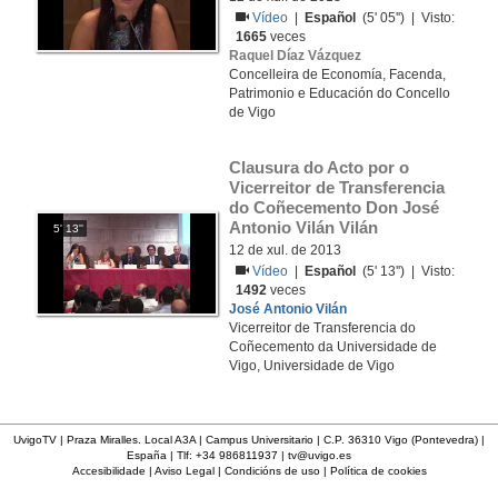
Vídeo
|
Español
(5' 05'') | Visto:
1665
veces
Raquel Díaz Vázquez
Concelleira de Economía, Facenda,
Patrimonio e Educación do Concello
de Vigo
Clausura do Acto por o 
Vicerreitor de Transferencia 
do Coñecemento Don José 
Antonio Vilán Vilán
5' 13''
12 de xul. de 2013
Vídeo
|
Español
(5' 13'') | Visto:
1492
veces
José Antonio Vilán
Vicerreitor de Transferencia do
Coñecemento da Universidade de
Vigo, Universidade de Vigo
UvigoTV | Praza Miralles. Local A3A | Campus Universitario | C.P. 36310 Vigo (Pontevedra) |
España | Tlf: +34 986811937 |
tv@uvigo.es
Accesibilidade
|
Aviso Legal
|
Condicións de uso
|
Política de cookies