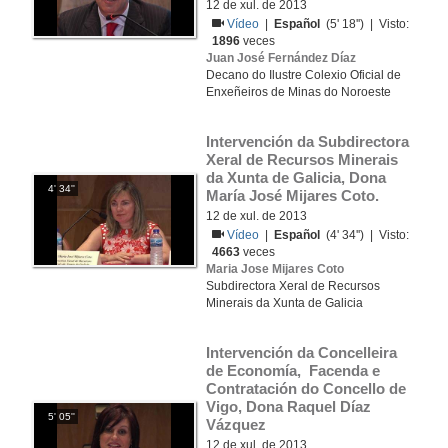
12 de xul. de 2013
Vídeo
|
Español
(5' 18'') | Visto:
1896
veces
Juan José Fernández Díaz
Decano do Ilustre Colexio Oficial de
Enxeñeiros de Minas do Noroeste
Intervención da Subdirectora 
Xeral de Recursos Minerais 
da Xunta de Galicia, Dona 
4' 34''
María José Mijares Coto.
12 de xul. de 2013
Vídeo
|
Español
(4' 34'') | Visto:
4663
veces
Maria Jose Mijares Coto
Subdirectora Xeral de Recursos
Minerais da Xunta de Galicia
Intervención da Concelleira 
de Economía,  Facenda e 
Contratación do Concello de 
Vigo, Dona Raquel Díaz 
5' 05''
Vázquez
12 de xul. de 2013