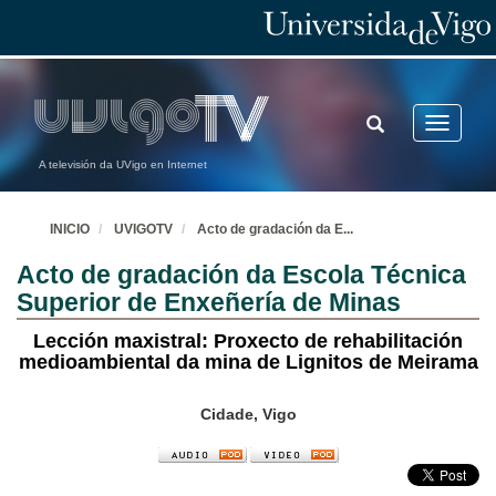
TOGGLE
Toggle
SEARCH
navigatio
A televisión da UVigo en Internet
INICIO
UVIGOTV
Acto de gradación da E
...
Acto de gradación da Escola Técnica
Superior de Enxeñería de Minas
Lección maxistral: Proxecto de rehabilitación
medioambiental da mina de Lignitos de Meirama
Cidade, Vigo