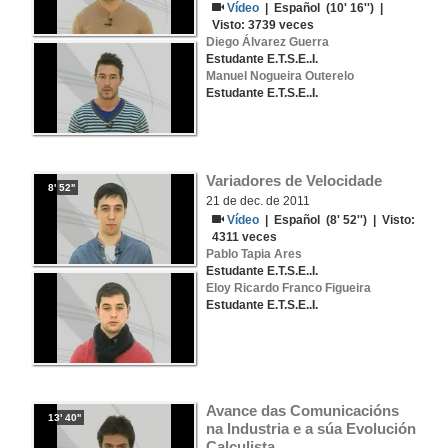
Vídeo
|
Español
(10' 16'') |
Visto:
3739
veces
Diego Álvarez Guerra
Estudante E.T.S.E..I.
Manuel Nogueira Outerelo
Estudante E.T.S.E..I.
Variadores de Velocidade
8' 52''
21 de dec. de 2011
Vídeo
|
Español
(8' 52'') | Visto:
4311
veces
Pablo Tapia Ares
Estudante E.T.S.E..I.
Eloy Ricardo Franco Figueira
Estudante E.T.S.E..I.
Avance das Comunicacións 
13' 40''
na Industria e a súa Evolución 
Calculista