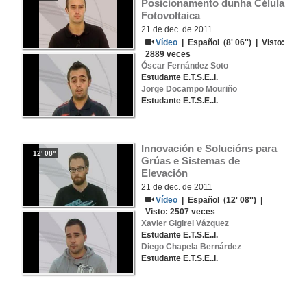
Posicionamento dunha Célula 
Fotovoltaica
21 de dec. de 2011
Vídeo
|
Español
(8' 06'') | Visto:
2889
veces
Óscar Fernández Soto
Estudante E.T.S.E..I.
Jorge Docampo Mouriño
Estudante E.T.S.E..I.
Innovación e Solucións para 
12' 08''
Grúas e Sistemas de 
Elevación
21 de dec. de 2011
Vídeo
|
Español
(12' 08'') |
Visto:
2507
veces
Xavier Gigirei Vázquez
Estudante E.T.S.E..I.
Diego Chapela Bernárdez
Estudante E.T.S.E..I.