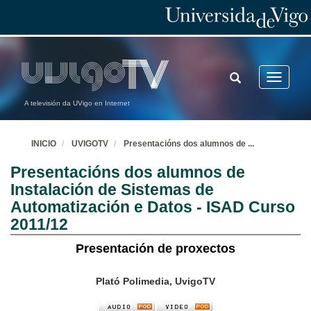
TOGGLE
Toggle
SEARCH
navigatio
A televisión da UVigo en Internet
INICIO
UVIGOTV
Presentacións dos alumnos de
...
Presentacións dos alumnos de
Instalación de Sistemas de
Automatización e Datos - ISAD Curso
2011/12
Presentación de proxectos
Plató Polimedia, UvigoTV