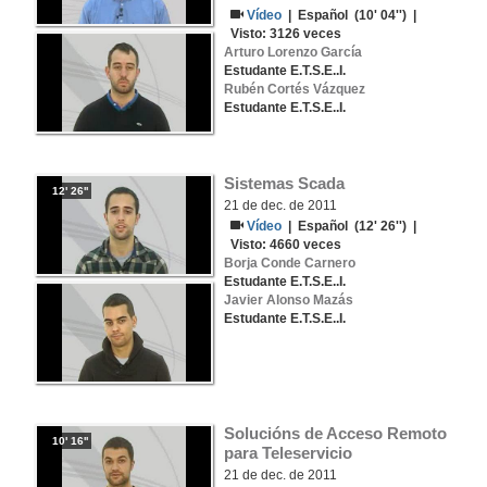
Vídeo
|
Español
(10' 04'') |
Visto:
3126
veces
Arturo Lorenzo García
Estudante E.T.S.E..I.
Rubén Cortés Vázquez
Estudante E.T.S.E..I.
Sistemas Scada
12' 26''
21 de dec. de 2011
Vídeo
|
Español
(12' 26'') |
Visto:
4660
veces
Borja Conde Carnero
Estudante E.T.S.E..I.
Javier Alonso Mazás
Estudante E.T.S.E..I.
Solucións de Acceso Remoto 
10' 16''
para Teleservicio
21 de dec. de 2011