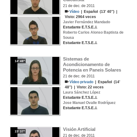
21 de dec. de 2011
Vídeo
|
Español
(13' 40'') |
Visto:
2964
veces
Javier Fernández Mandado
Estudante E.T.S.E..I.
Roberto Carlos Alonso Baptista de
Sousa
Estudante E.T.S.E..I.
Sistemas de 
14' 48''
Acondicionamento de 
Potencia en Paneis Solares
21 de dec. de 2011
Vídeo privado
|
Español
(14'
48'') | Visto:
22
veces
Laura Sánchez López
Estudante E.T.S.E..I.
Jose Manuel Ovalle Rodríguez
Estudante E.T.S.E..I.
Visión Artificial
15' 37''
21 de dec. de 2011