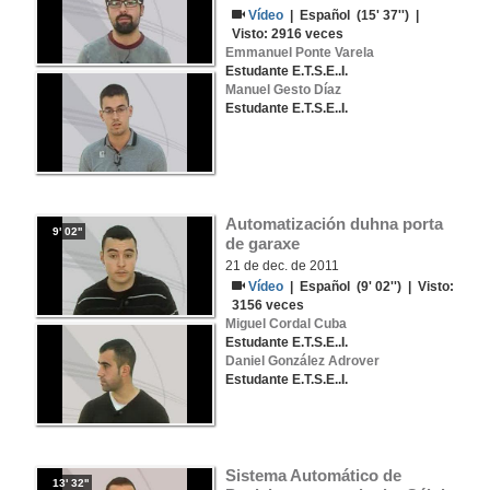
Vídeo
|
Español
(15' 37'') |
Visto:
2916
veces
Emmanuel Ponte Varela
Estudante E.T.S.E..I.
Manuel Gesto Díaz
Estudante E.T.S.E..I.
Automatización duhna porta 
9' 02''
de garaxe
21 de dec. de 2011
Vídeo
|
Español
(9' 02'') | Visto:
3156
veces
Miguel Cordal Cuba
Estudante E.T.S.E..I.
Daniel González Adrover
Estudante E.T.S.E..I.
Sistema Automático de 
13' 32''