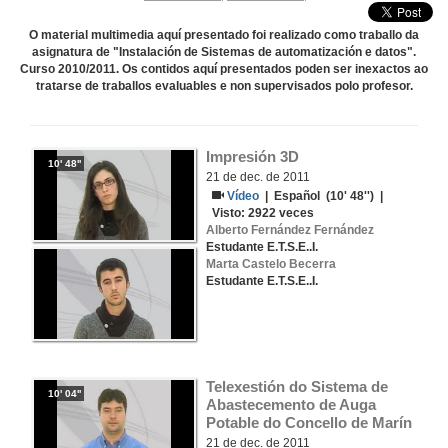
O material multimedia aquí presentado foi realizado como traballo da
asignatura de "Instalación de Sistemas de automatización e datos".
Curso 2010/2011. Os contidos aquí presentados poden ser inexactos ao
tratarse de traballos evaluables e non supervisados polo profesor.
Impresión 3D
10' 48''
21 de dec. de 2011
Vídeo
|
Español
(10' 48'') |
Visto:
2922
veces
Alberto Fernández Fernández
Estudante E.T.S.E..I.
Marta Castelo Becerra
Estudante E.T.S.E..I.
Telexestión do Sistema de 
10' 04''
Abastecemento de Auga 
Potable do Concello de Marín
21 de dec. de 2011