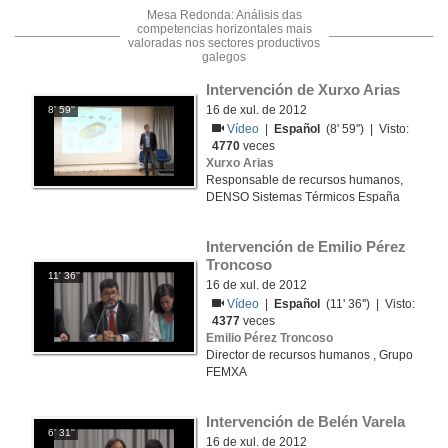
Mesa Redonda: Análisis das
competencias horizontales mais
valoradas nos sectores productivos
galegos
Intervención de Xurxo Arias
16 de xul. de 2012
8' 59''
Vídeo
|
Español
(8' 59'') | Visto:
4770
veces
Xurxo Arias
Responsable de recursos humanos,
DENSO Sistemas Térmicos España
Intervención de Emilio Pérez 
Troncoso
11' 36''
16 de xul. de 2012
Vídeo
|
Español
(11' 36'') | Visto:
4377
veces
Emilio Pérez Troncoso
Director de recursos humanos , Grupo
FEMXA
Intervención de Belén Varela
6' 31''
16 de xul. de 2012