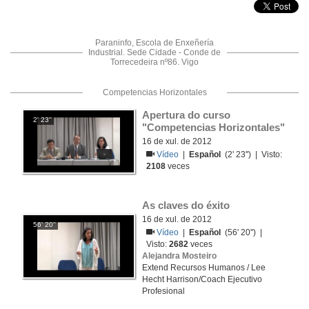
Paraninfo, Escola de Enxeñería
Industrial. Sede Cidade - Conde de
Torrecedeira nº86. Vigo
Competencias Horizontales
Apertura do curso 
2' 23''
"Competencias Horizontales"
16 de xul. de 2012
Vídeo
|
Español
(2' 23'') | Visto:
2108
veces
As claves do éxito
16 de xul. de 2012
56' 20''
Vídeo
|
Español
(56' 20'') |
Visto:
2682
veces
Alejandra Mosteiro
Extend Recursos Humanos / Lee
Hecht Harrison/Coach Ejecutivo
Profesional