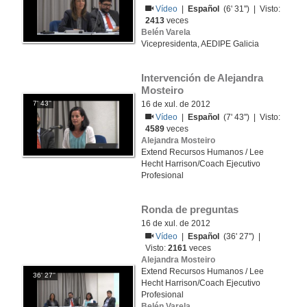
Vídeo
|
Español
(6' 31'') | Visto:
2413
veces
Belén Varela
Vicepresidenta, AEDIPE Galicia
Intervención de Alejandra 
Mosteiro
7' 43''
16 de xul. de 2012
Vídeo
|
Español
(7' 43'') | Visto:
4589
veces
Alejandra Mosteiro
Extend Recursos Humanos / Lee
Hecht Harrison/Coach Ejecutivo
Profesional
Ronda de preguntas
16 de xul. de 2012
Vídeo
|
Español
(36' 27'') |
Visto:
2161
veces
Alejandra Mosteiro
Extend Recursos Humanos / Lee
36' 27''
Hecht Harrison/Coach Ejecutivo
Profesional
Belén Varela