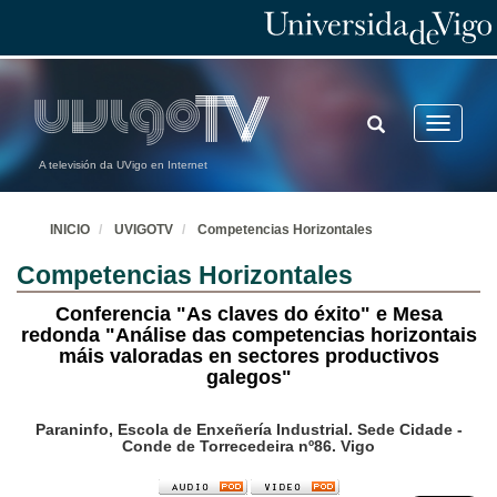
TOGGLE
Toggle
SEARCH
navigatio
A televisión da UVigo en Internet
INICIO
UVIGOTV
Competencias Horizontales
Competencias Horizontales
Conferencia "As claves do éxito" e Mesa
redonda "Análise das competencias horizontais
máis valoradas en sectores productivos
galegos"
Paraninfo, Escola de Enxeñería Industrial. Sede Cidade -
Conde de Torrecedeira nº86. Vigo