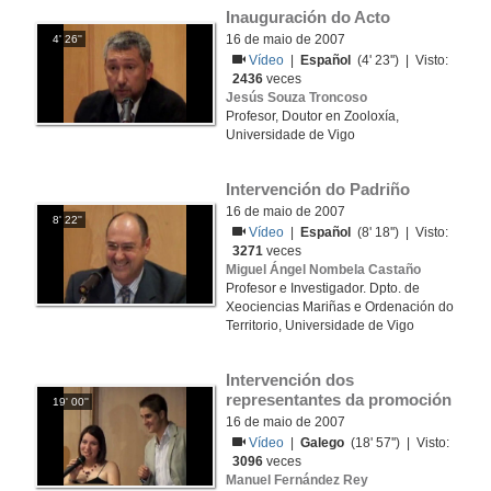
Inauguración do Acto
16 de maio de 2007
4' 26''
Vídeo
|
Español
(4' 23'') | Visto:
2436
veces
Jesús Souza Troncoso
Profesor, Doutor en Zooloxía,
Universidade de Vigo
Intervención do Padriño
16 de maio de 2007
8' 22''
Vídeo
|
Español
(8' 18'') | Visto:
3271
veces
Miguel Ángel Nombela Castaño
Profesor e Investigador. Dpto. de
Xeociencias Mariñas e Ordenación do
Territorio, Universidade de Vigo
Intervención dos 
representantes da promoción
19' 00''
16 de maio de 2007
Vídeo
|
Galego
(18' 57'') | Visto:
3096
veces
Manuel Fernández Rey