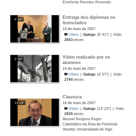
Estefania Paredes Rosendo
Entrega dos diplomas os 
6' 44''
licenciados
16 de maio de 2007
Vídeo
|
Galego
(6' 41'') | Visto:
2653
veces
Vídeo realizado por os 
5' 00''
alumnos
16 de maio de 2007
Vídeo
|
Galego
(4' 57'') | Visto:
2794
veces
Clausura
16 de maio de 2007
13' 26''
Vídeo
|
Galego
(13' 23'') | Visto:
2655
veces
Manuel Reigosa Roger
Catedrático da Área de Fisioloxía
Vexetal, Universidade de Vigo