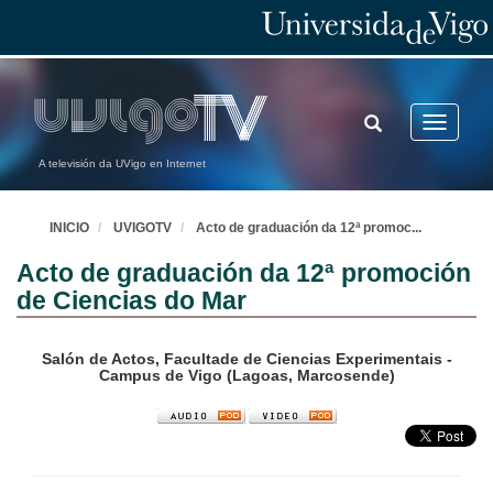
TOGGLE
Toggle
SEARCH
navigatio
A televisión da UVigo en Internet
INICIO
UVIGOTV
Acto de graduación da 12ª promoc
...
Acto de graduación da 12ª promoción
de Ciencias do Mar
Salón de Actos, Facultade de Ciencias Experimentais -
Campus de Vigo (Lagoas, Marcosende)