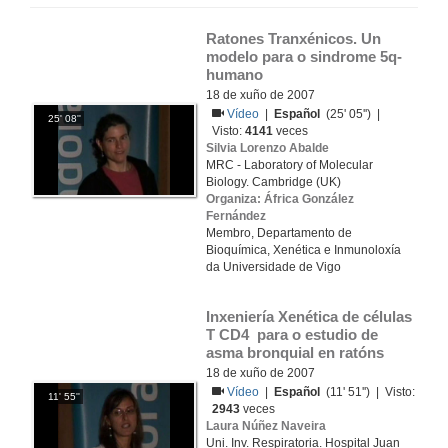
Ratones Tranxénicos. Un 
modelo para o sindrome 5q- 
humano
18 de xuño de 2007
Vídeo
|
Español
(25' 05'') |
25' 08''
Visto:
4141
veces
Silvia Lorenzo Abalde
MRC - Laboratory of Molecular
Biology. Cambridge (UK)
Organiza: África González
Fernández
Membro, Departamento de
Bioquímica, Xenética e Inmunoloxía
da Universidade de Vigo
Inxeniería Xenética de células 
T CD4  para o estudio de 
asma bronquial en ratóns
18 de xuño de 2007
Vídeo
|
Español
(11' 51'') | Visto:
11' 55''
2943
veces
Laura Núñez Naveira
Uni. Inv. Respiratoria. Hospital Juan