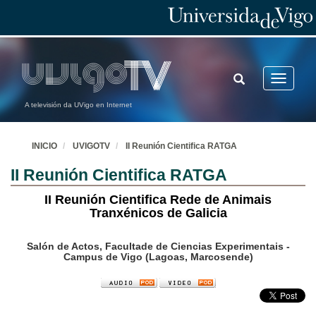
TOGGLE
Toggle
SEARCH
navigatio
A televisión da UVigo en Internet
INICIO
UVIGOTV
II Reunión Cientifica RATGA
II Reunión Cientifica RATGA
II Reunión Cientifica Rede de Animais
Tranxénicos de Galicia
Salón de Actos, Facultade de Ciencias Experimentais -
Campus de Vigo (Lagoas, Marcosende)