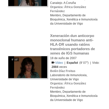
Canalejo. A Coruña
Organiza: África González
Fernández
Membro, Departamento de
Bioquímica, Xenética e Inmunoloxía
da Universidade de Vigo
Xeneración dun anticorpo 
monoclonal humano anti-
HLA-DR usando ratóns 
tranxénicos portadores de 
xenes de IGS humanas
18 de xuño de 2007
9' 10''
Vídeo
|
Español
(9' 07'') | Visto:
2884
veces
Belén Díaz Freitas
Laboratorio de Inmunoloxia,
Universidade de Vigo
Organiza: África González
Fernández
Membro, Departamento de
Bioquímica, Xenética e Inmunoloxía
da Universidade de Vigo