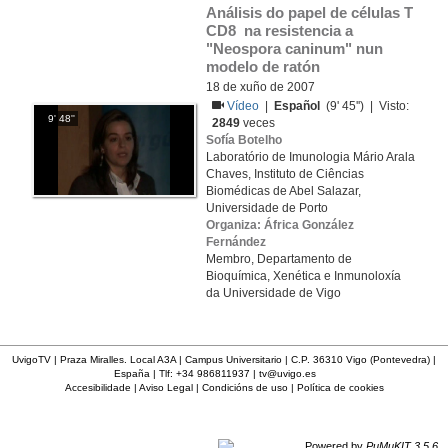
Análisis do papel de células T 
CD8  na resistencia a 
"Neospora caninum" nun 
modelo de ratón
18 de xuño de 2007
Vídeo
|
Español
(9' 45'') | Visto:
9' 48''
2849
veces
Sofía Botelho
Laboratório de Imunologia Mário Arala
Chaves, Instituto de Ciências
Biomédicas de Abel Salazar,
Universidade de Porto
Organiza: África González
Fernández
Membro, Departamento de
Bioquímica, Xenética e Inmunoloxía
da Universidade de Vigo
UvigoTV | Praza Miralles. Local A3A | Campus Universitario | C.P. 36310 Vigo (Pontevedra) |
España | Tlf: +34 986811937 |
tv@uvigo.es
Accesibilidade
|
Aviso Legal
|
Condicións de uso
|
Política de cookies
Powered by
PuMuKIT 3.5.6