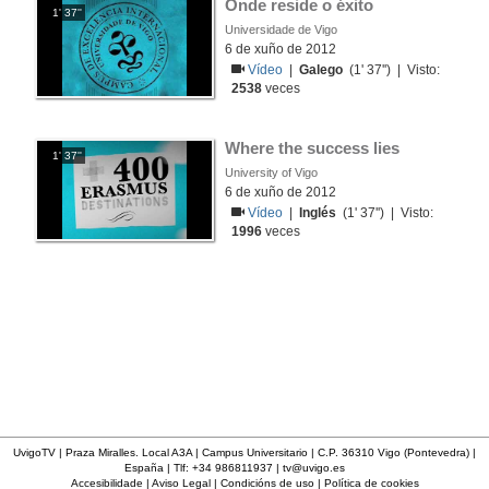
Onde reside o éxito
1' 37''
Universidade de Vigo
6 de xuño de 2012
Vídeo
|
Galego
(1' 37'') | Visto:
2538
veces
Where the success lies
1' 37''
University of Vigo
6 de xuño de 2012
Vídeo
|
Inglés
(1' 37'') | Visto:
1996
veces
UvigoTV | Praza Miralles. Local A3A | Campus Universitario | C.P. 36310 Vigo (Pontevedra) |
España | Tlf: +34 986811937 |
tv@uvigo.es
Accesibilidade
|
Aviso Legal
|
Condicións de uso
|
Política de cookies