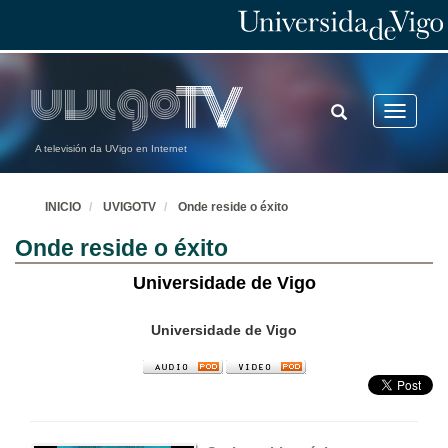
TOGGLE
Toggle
SEARCH
navigatio
A televisión da UVigo en Internet
INICIO
UVIGOTV
Onde reside o éxito
Onde reside o éxito
Universidade de Vigo
Universidade de Vigo