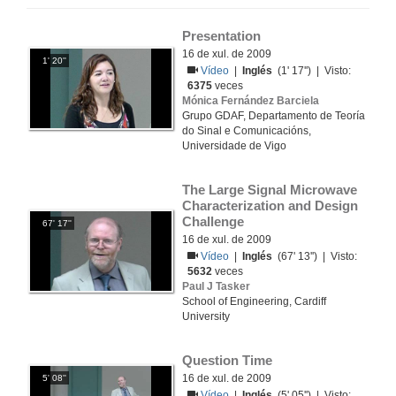
Presentation
16 de xul. de 2009
1' 20''
Vídeo
|
Inglés
(1' 17'') | Visto:
6375
veces
Mónica Fernández Barciela
Grupo GDAF, Departamento de Teoría
do Sinal e Comunicacións,
Universidade de Vigo
The Large Signal Microwave 
Characterization and Design 
Challenge
67' 17''
16 de xul. de 2009
Vídeo
|
Inglés
(67' 13'') | Visto:
5632
veces
Paul J Tasker
School of Engineering, Cardiff
University
Question Time
16 de xul. de 2009
5' 08''
Vídeo
|
Inglés
(5' 05'') | Visto: