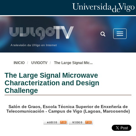
TOGGLE
Toggle
SEARCH
navigatio
A televisión da UVigo en Internet
INICIO
UVIGOTV
The Large Signal Mic
...
The Large Signal Microwave
Characterization and Design
Challenge
Salón de Graos, Escola Técnica Superior de Enxeñería de
Telecomunicación - Campus de Vigo (Lagoas, Marcosende)