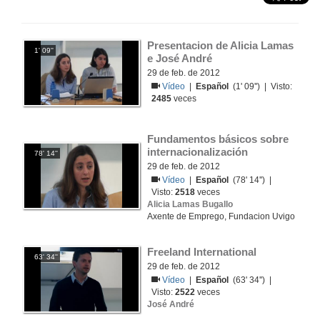
Presentacion de Alicia Lamas 
1' 09''
e José André
29 de feb. de 2012
Vídeo
|
Español
(1' 09'') | Visto:
2485
veces
Fundamentos básicos sobre 
internacionalización
78' 14''
29 de feb. de 2012
Vídeo
|
Español
(78' 14'') |
Visto:
2518
veces
Alicia Lamas Bugallo
Axente de Emprego, Fundacion Uvigo
Freeland International
63' 34''
29 de feb. de 2012
Vídeo
|
Español
(63' 34'') |
Visto:
2522
veces
José André