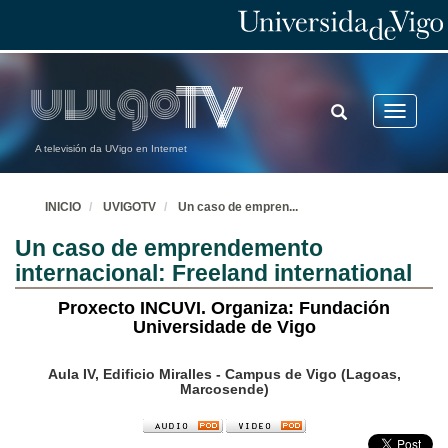
TOGGLE
Toggle
SEARCH
navigatio
A televisión da UVigo en Internet
INICIO
UVIGOTV
Un caso de empren
...
Un caso de emprendemento
internacional: Freeland international
Proxecto INCUVI. Organiza: Fundación
Universidade de Vigo
Aula IV, Edificio Miralles - Campus de Vigo (Lagoas,
Marcosende)