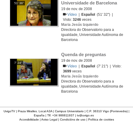
Universidade de Barcelona
51' 36''
19 de nov. de 2008
Vídeo
|
Español
(51' 32'') |
Visto:
3246
veces
Maria Jesús Izquierdo
Directora do Observatorio para a
igualdade, Universidade Autónoma de
Barcelona
Quenda de preguntas
19 de nov. de 2008
7' 24''
Vídeo
|
Español
(7' 21'') | Visto:
3699
veces
Maria Jesús Izquierdo
Directora do Observatorio para a
igualdade, Universidade Autónoma de
Barcelona
UvigoTV | Praza Miralles. Local A3A | Campus Universitario | C.P. 36310 Vigo (Pontevedra) |
España | Tlf: +34 986811937 |
tv@uvigo.es
Accesibilidade
|
Aviso Legal
|
Condicións de uso
|
Política de cookies