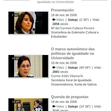
igualdade na Universidade
Presentación
18 de nov. de 2008
2' 42''
Vídeo
|
Galego
(2' 38'') | Visto:
2856
veces
Mª del Carmen Cabeza Pereiro
Vicerreitora de Extensión Cultural e
Estudiantes
O marco autonómico das 
políticas de igualdade na 
Universidade
40' 12''
18 de nov. de 2008
Vídeo
|
Galego
(40' 09'') | Visto:
2881
veces
Carme Adán Vilamarín
Secretaria Xeral de Igualdade,
Vicepresidencia. Xunta de Galicia
Quenda de preguntas
18 de nov. de 2008
14' 42''
Vídeo
|
Galego
(14' 38'') | Visto:
3141
veces