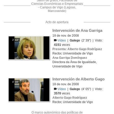
Salón de graos, Facultade de
Ciencias Económicas e Empresariais
- Campus de Vigo (Lagoas,
Marcosende)
Acto de apertura
Intervención de Ana Garriga
18 de nov. de 2008
2' 43''
Vídeo
|
Galego
(2' 39'') | Visto:
4151
veces
Presenta: Alberto Gago Rodríguez
Rector, Universidade de Vigo
Ana Garriga Domínguez
Directora da Área de Igualdade,
Universidade de Vigo
Intervención de Alberto Gago
4' 08''
18 de nov. de 2008
Vídeo
|
Galego
(4' 05'') | Visto:
3570
veces
Alberto Gago Rodríguez
Rector, Universidade de Vigo
O marco autonómico das políticas de