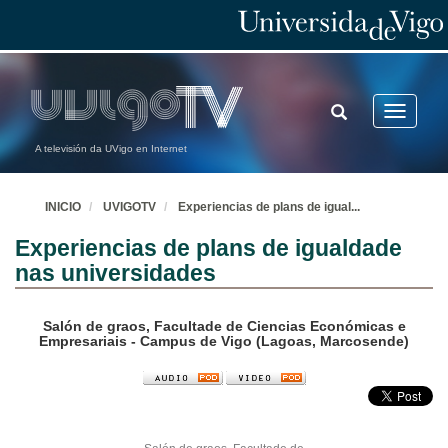
TOGGLE
Toggle
SEARCH
navigatio
A televisión da UVigo en Internet
INICIO
UVIGOTV
Experiencias de plans de igual
...
Experiencias de plans de igualdade
nas universidades
Salón de graos, Facultade de Ciencias Económicas e
Empresariais - Campus de Vigo (Lagoas, Marcosende)