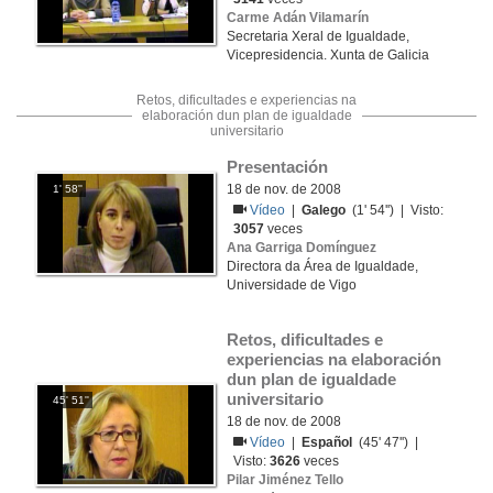
Carme Adán Vilamarín
Secretaria Xeral de Igualdade,
Vicepresidencia. Xunta de Galicia
Retos, dificultades e experiencias na
elaboración dun plan de igualdade
universitario
Presentación
18 de nov. de 2008
1' 58''
Vídeo
|
Galego
(1' 54'') | Visto:
3057
veces
Ana Garriga Domínguez
Directora da Área de Igualdade,
Universidade de Vigo
Retos, dificultades e 
experiencias na elaboración 
dun plan de igualdade 
universitario
45' 51''
18 de nov. de 2008
Vídeo
|
Español
(45' 47'') |
Visto:
3626
veces
Pilar Jiménez Tello