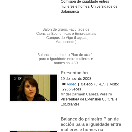
Comisión de igualdade entres
mulleres e homes, Universidade de
Salamanca
Salón de graos, Facultade de
Ciencias Económicas e Empresariais
- Campus de Vigo (Lagoas,
Marcosende)
Balance do primeiro Plan de acción
para a igualdade entre mulleres e
homes na UAB
Presentación
19 de nov. de 2008
3' 45''
Vídeo
|
Galego
(3' 41'') | Visto:
2905
veces
Mª del Carmen Cabeza Pereiro
Vicerreitora de Extensión Cultural e
Estudiantes
Balance do primeiro Plan de 
acción para a igualdade entre 
mulleres e homes na 