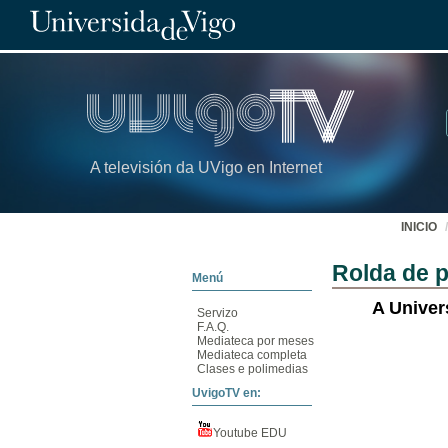
A televisión da UVigo en Internet
INICIO
Rolda de 
Menú
A Univer
Servizo
F.A.Q.
Mediateca por meses
Mediateca completa
Clases e polimedias
UvigoTV en:
Youtube EDU