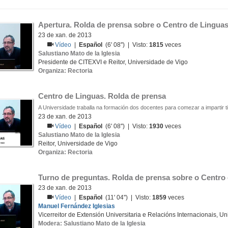
Apertura. Rolda de prensa sobre o Centro de Lingua
23 de xan. de 2013
Vídeo
|
Español
(6' 08'') | Visto:
1815
veces
Salustiano Mato de la Iglesia
Presidente de CITEXVI e Reitor, Universidade de Vigo
Organiza: Rectoria
Centro de Linguas. Rolda de prensa
A Universidade traballa na formación dos docentes para comezar a impartir ti
23 de xan. de 2013
Vídeo
|
Español
(6' 08'') | Visto:
1930
veces
Salustiano Mato de la Iglesia
Reitor, Universidade de Vigo
Organiza: Rectoria
Turno de preguntas. Rolda de prensa sobre o Centro
23 de xan. de 2013
Vídeo
|
Español
(11' 04'') | Visto:
1859
veces
Manuel Fernández Iglesias
Vicerreitor de Extensión Universitaria e Relacións Internacionais, U
Modera: Salustiano Mato de la Iglesia