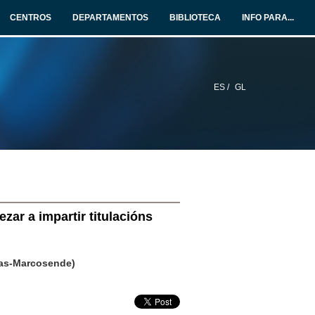
CENTROS
DEPARTAMENTOS
BIBLIOTECA
INFO PARA...
ES /
GL
ar a impartir titulacións
goas-Marcosende)