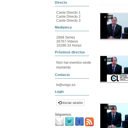
Directo
Canle Directo 1
Canle Directo 2
6' 08''
Canle Directo 3
Mediateca
2668 Series
26767 Videos
10286.33 Horas
Próximos directos
6' 08''
Non hai eventos neste
momento
Contacto
tv@uvigo.es
Login
Iniciar sesión
11' 04''
Séguenos: