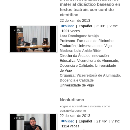
material didáctico baseado en 
textos teatrais con contido 
científico
22 de xan. de 2013
Vídeo
|
Español
| 3' 09'' | Visto:
3' 09''
1001
veces
Lara Domínguez Araújo
Profesora. Facultade de Filoloxía e
Tradución, Universidade de Vigo
Modera: Luis Anido Rifón
Director da Área de Innovación
Educativa, Vicerreitoría de Alumnado,
Docencia e Calidade. Universidade
de Vigo
Organiza: Vicerreitoría de Alumnado,
Docencia e Calidade
Universidade de Vigo
Neoludismo
xogos e aprendizaxe informal como
estratexia docente
22 de xan. de 2013
21' 46''
Vídeo
|
Español
| 21' 46'' | Visto:
1114
veces