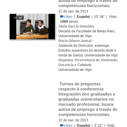
activa de emprego a través de 
competencias horizontais.
22 de xan. de 2013
Vídeo
|
Español
| 15' 38'' | Visto:
15' 38''
1069
veces
Silvia García González
Decana da Facultade de Belas Artes,
Universidade de Vigo
Rocío Gómez Juncal
Asistente de Dirección, esdemga:
Estudos superiores en deseño téxtil e
moda de Galiza, Universidade de Vigo
Organiza: Vicerreitoría de Alumnado,
Docencia e Calidade
Universidade de Vigo
 Turnos de preguntas 
respecto á conferencia 
Integración dos graduados e 
graduadas universitarios no 
mercado profesional, busca 
activa de emprego a través de 
competencias horizontais
22 de xan. de 2013
Vídeo
|
Español
| 3' 22'' | Visto: