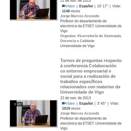
22 de xan. de 2013
Vídeo
|
Español
| 15' 17'' | Visto:
1148
veces
Jorge Marcos Acevedo
Profesor do departamento de
elecrónica da ETSET, Universidade de
Vigo
Organiza: Vicerreitoría de Alumnado,
Docencia e Calidade
Universidade de Vigo
Turnos de preguntas respecto 
á conferencia Colaboración 
co entorno empresarial e 
social para a realización de 
traballos específicos 
relacionados con materias da 
Universidade de Vigo
22 de xan. de 2013
Vídeo
|
Español
| 3' 45'' | Visto:
3' 45''
1019
veces
Jorge Marcos Acevedo
Profesor do departamento de
elecrónica da ETSET, Universidade de
Vigo