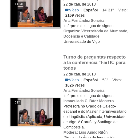
14' 31''
22 de xan. de 2013
Vídeo
|
Español
| 14' 31'' | Visto:
2169
veces
Ana Fernández Soneira
Intérprete de lingua de signos
Organiza: Vicerreitoría de Alumnado,
Docencia e Calidade
Universidade de Vigo
Turno de preguntas respecto 
a la conferencia "FaiTIC para 
todos
22 de xan. de 2013
Vídeo
|
Español
| 53'' | Visto:
1026
veces
Ana Fernández Soneira
Intérprete de lingua de signos
Inmaculada C. Báez Montero
53''
Profesora no Grado de Galego-
español e do Máster Interuniversitario
de Lingüística Aplicada, Universidade
de Vigo, A Coruña y Santiago de
Compostela.
Modera: Luis Anido Rifón
Director da Área de Innovación