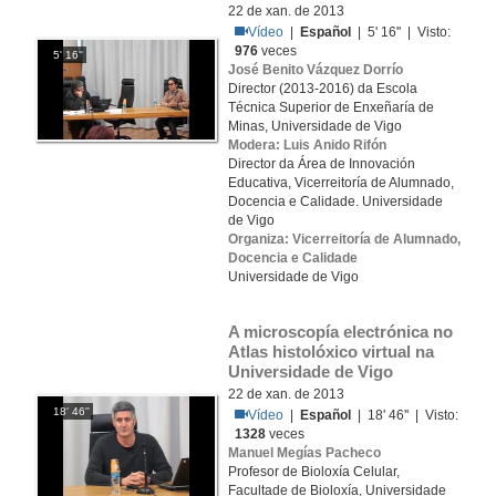
22 de xan. de 2013
Vídeo
|
Español
| 5' 16'' | Visto:
976
veces
5' 16''
José Benito Vázquez Dorrío
Director (2013-2016) da Escola
Técnica Superior de Enxeñaría de
Minas, Universidade de Vigo
Modera: Luis Anido Rifón
Director da Área de Innovación
Educativa, Vicerreitoría de Alumnado,
Docencia e Calidade. Universidade
de Vigo
Organiza: Vicerreitoría de Alumnado,
Docencia e Calidade
Universidade de Vigo
A microscopía electrónica no 
Atlas histolóxico virtual na 
Universidade de Vigo
22 de xan. de 2013
18' 46''
Vídeo
|
Español
| 18' 46'' | Visto:
1328
veces
Manuel Megías Pacheco
Profesor de Bioloxía Celular,
Facultade de Bioloxía, Universidade