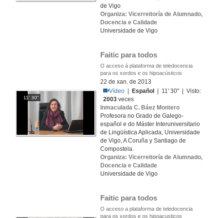
de Vigo
Organiza: Vicerreitoría de Alumnado,
Docencia e Calidade
Universidade de Vigo
Faitic para todos
O acceso á plataforma de teledocencia
para os xordos e os hipoacústicos
22 de xan. de 2013
Vídeo
|
Español
| 11' 30'' | Visto:
11' 30''
2003
veces
Inmaculada C. Báez Montero
Profesora no Grado de Galego-
español e do Máster Interuniversitario
de Lingüística Aplicada, Universidade
de Vigo, A Coruña y Santiago de
Compostela.
Organiza: Vicerreitoría de Alumnado,
Docencia e Calidade
Universidade de Vigo
Faitic para todos
O acceso a plataforma de teledocencia
para os xordos e os hipoacusticos