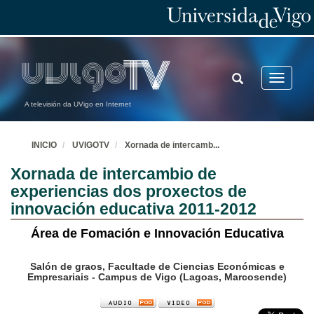
TOGGLE
Toggle
SEARCH
navigatio
A televisión da UVigo en Internet
INICIO
UVIGOTV
Xornada de intercamb
...
Xornada de intercambio de
experiencias dos proxectos de
innovación educativa 2011-2012
Área de Fomación e Innovación Educativa
Salón de graos, Facultade de Ciencias Económicas e
Empresariais - Campus de Vigo (Lagoas, Marcosende)