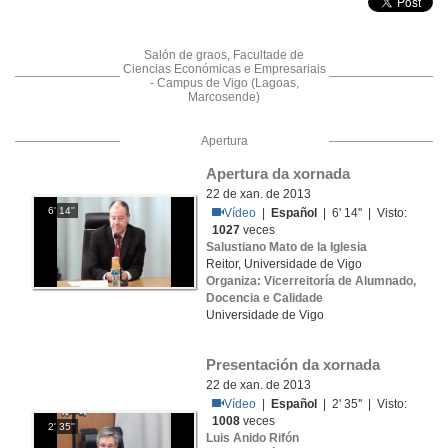
Salón de graos, Facultade de
Ciencias Económicas e Empresariais
- Campus de Vigo (Lagoas,
Marcosende)
Apertura
Apertura da xornada
22 de xan. de 2013
6' 14''
Vídeo
|
Español
| 6' 14'' | Visto:
1027
veces
Salustiano Mato de la Iglesia
Reitor, Universidade de Vigo
Organiza: Vicerreitoría de Alumnado,
Docencia e Calidade
Universidade de Vigo
Presentación da xornada
22 de xan. de 2013
Vídeo
|
Español
| 2' 35'' | Visto:
1008
veces
2' 35''
Luis Anido Rifón