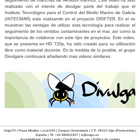
seguimiento de manchas de vertidos marinos. Este video ha sido
realizado con el interés de divulgar parte del trabajo que el
Instituto Tecnológico para el Control del Medio Marino de Galicia
(INTECMAR) esta realizando en el proyecto DRIFTER. En el se
muestran las ventajas de utilizar esta tecnología para realizar el
seguimiento de los vertidos contaminantes en el mar, así como la
importancia de colaborar con este tipo de proyectos. Este vídeo,
que se presenta en HD 720p, ha sido creado para su utilización
libre como material docente. En la medida de lo posible, el grupo
Divulgare continuará añadiendo mas videos similares.
UvigoTV | Praza Miralles. Local A3A | Campus Universitario | C.P. 36310 Vigo (Pontevedra) |
España | Tlf: +34 986811937 |
tv@uvigo.es
Accesibilidade
|
Aviso Legal
|
Condicións de uso
|
Política de cookies