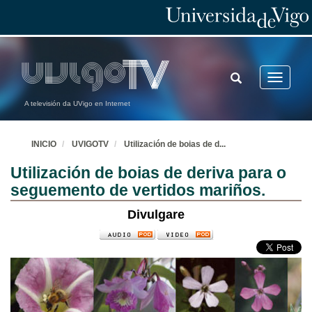
TOGGLE
Toggle
SEARCH
navigatio
A televisión da UVigo en Internet
INICIO
UVIGOTV
Utilización de boias de d
...
Utilización de boias de deriva para o
seguemento de vertidos mariños.
Divulgare