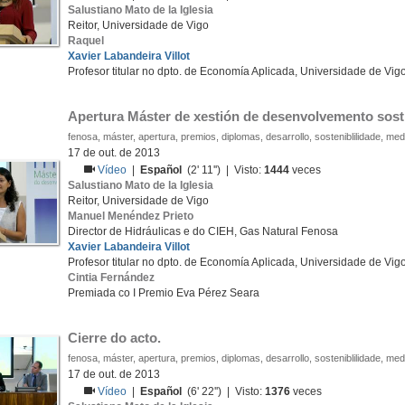
Salustiano Mato de la Iglesia
Reitor, Universidade de Vigo
Raquel
Xavier Labandeira Villot
Profesor titular no dpto. de Economía Aplicada, Universidade de Vig
Apertura Máster de xestión de desenvolvemento sosti
fenosa, máster, apertura, premios, diplomas, desarrollo, sosteniblilidade, me
17 de out. de 2013
Vídeo
|
Español
(2' 11'') | Visto:
1444
veces
Salustiano Mato de la Iglesia
Reitor, Universidade de Vigo
Manuel Menéndez Prieto
Director de Hidráulicas e do CIEH, Gas Natural Fenosa
Xavier Labandeira Villot
Profesor titular no dpto. de Economía Aplicada, Universidade de Vig
Cintia Fernández
Premiada co I Premio Eva Pérez Seara
Cierre do acto.
fenosa, máster, apertura, premios, diplomas, desarrollo, sosteniblilidade, me
17 de out. de 2013
Vídeo
|
Español
(6' 22'') | Visto:
1376
veces