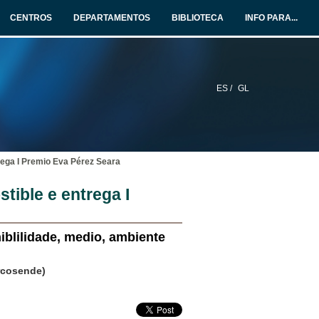
CENTROS
DEPARTAMENTOS
BIBLIOTECA
INFO PARA...
ES /
GL
rega I Premio Eva Pérez Seara
tible e entrega I
niblilidade, medio, ambiente
arcosende)