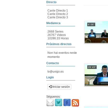
Directo
Canle Directo 1
Canle Directo 2
Canle Directo 3
Mediateca
6' 06''
2668 Series
26767 Videos
10286.33 Horas
Próximos directos
Non hai eventos neste
momento
Contacto
29' 43''
tv@uvigo.es
Login
Iniciar sesión
Séguenos: