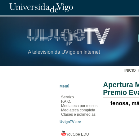
A televisión da UVigo en Internet
INICIO
Apertura M
Menú
Premio Ev
Servizo
F.A.Q.
fenosa, má
Mediateca por meses
Mediateca completa
Clases e polimedias
UvigoTV en:
Youtube EDU