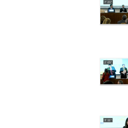
7' 21''
2' 05''
3' 11''