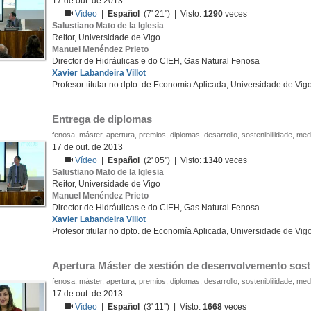
17 de out. de 2013
Vídeo
|
Español
(7' 21'') | Visto:
1290
veces
Salustiano Mato de la Iglesia
Reitor, Universidade de Vigo
Manuel Menéndez Prieto
Director de Hidráulicas e do CIEH, Gas Natural Fenosa
Xavier Labandeira Villot
Profesor titular no dpto. de Economía Aplicada, Universidade de Vig
Entrega de diplomas
fenosa, máster, apertura, premios, diplomas, desarrollo, sosteniblilidade, me
17 de out. de 2013
Vídeo
|
Español
(2' 05'') | Visto:
1340
veces
Salustiano Mato de la Iglesia
Reitor, Universidade de Vigo
Manuel Menéndez Prieto
Director de Hidráulicas e do CIEH, Gas Natural Fenosa
Xavier Labandeira Villot
Profesor titular no dpto. de Economía Aplicada, Universidade de Vig
Apertura Máster de xestión de desenvolvemento sosti
fenosa, máster, apertura, premios, diplomas, desarrollo, sosteniblilidade, me
17 de out. de 2013
Vídeo
|
Español
(3' 11'') | Visto:
1668
veces