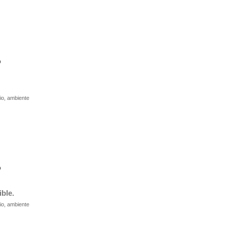
o
dio, ambiente
o
ble.
dio, ambiente