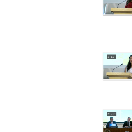
2' 11''
6' 22''