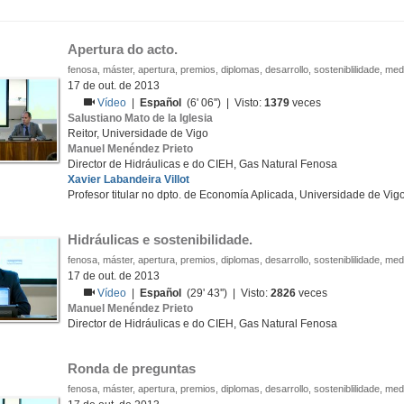
Apertura do acto.
fenosa, máster, apertura, premios, diplomas, desarrollo, sosteniblilidade, me
17 de out. de 2013
Vídeo
|
Español
(6' 06'') | Visto:
1379
veces
Salustiano Mato de la Iglesia
Reitor, Universidade de Vigo
Manuel Menéndez Prieto
Director de Hidráulicas e do CIEH, Gas Natural Fenosa
Xavier Labandeira Villot
Profesor titular no dpto. de Economía Aplicada, Universidade de Vig
Hidráulicas e sostenibilidade.
fenosa, máster, apertura, premios, diplomas, desarrollo, sosteniblilidade, me
17 de out. de 2013
Vídeo
|
Español
(29' 43'') | Visto:
2826
veces
Manuel Menéndez Prieto
Director de Hidráulicas e do CIEH, Gas Natural Fenosa
Ronda de preguntas
fenosa, máster, apertura, premios, diplomas, desarrollo, sosteniblilidade, me