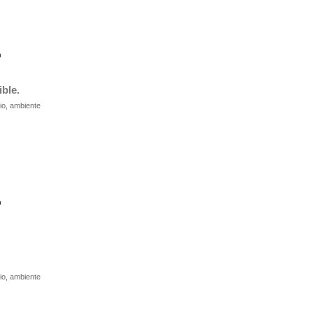
o
ble.
dio, ambiente
o
dio, ambiente