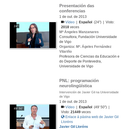
Presentación das 
conferencias
1 de out. de 2013
Vídeo
|
Español
(24'') | Visto:
24''
2018
veces
Mª Ángeles Manzanares
Consultora, Fundación Universidade
de Vigo
Organiza: Mª. Ágeles Fernández
Vilariño
Profesora de Ciencias da Educación e
do Deporte de Pontevedra,
Universidade de Vigo
PNL: programación 
neurolingüística
Intervención de Javier Gil na Universidade
de Vigo
1 de out. de 2013
Vídeo
|
Español
(49' 50'') |
49' 50''
Visto:
21449
veces
Enlace á páxina web de Javier Gil
Lloréns
Javier Gil Lloréns