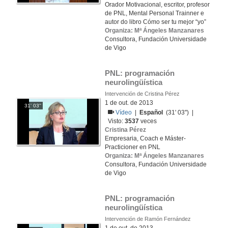
Orador Motivacional, escritor, profesor
de PNL, Mental Personal Trainner e
autor do libro Cómo ser tu mejor “yo”
Organiza: Mª Ángeles Manzanares
Consultora, Fundación Universidade
de Vigo
PNL: programación 
neurolingüística
Intervención de Cristina Pérez
1 de out. de 2013
31' 03''
Vídeo
|
Español
(31' 03'') |
Visto:
3537
veces
Cristina Pérez
Empresaria, Coach e Máster-
Practicioner en PNL
Organiza: Mª Ángeles Manzanares
Consultora, Fundación Universidade
de Vigo
PNL: programación 
neurolingüística
Intervención de Ramón Fernández