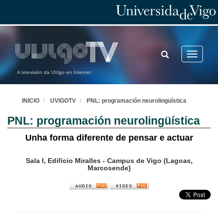
TOGGLE
Toggle
SEARCH
navigatio
A televisión da UVigo en Internet
INICIO
UVIGOTV
PNL: programación neurolingüística
PNL: programación neurolingüística
Unha forma diferente de pensar e actuar
Sala I, Edificio Miralles - Campus de Vigo (Lagoas,
Marcosende)