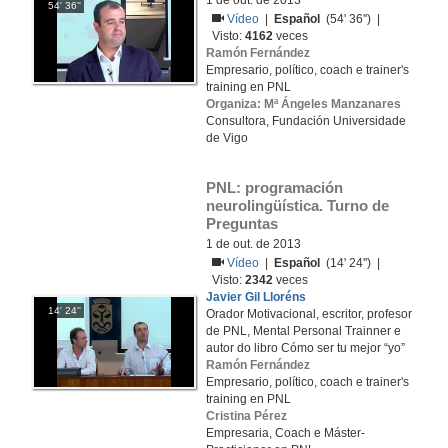
1 de out. de 2013
54' 36''
Vídeo
|
Español
(54' 36'') |
Visto:
4162
veces
Ramón Fernández
Empresario, político, coach e trainer's
training en PNL
Organiza: Mª Ángeles Manzanares
Consultora, Fundación Universidade
de Vigo
PNL: programación 
neurolingüística. Turno de 
Preguntas
1 de out. de 2013
Vídeo
|
Español
(14' 24'') |
Visto:
2342
veces
Javier Gil Lloréns
14' 24''
Orador Motivacional, escritor, profesor
de PNL, Mental Personal Trainner e
autor do libro Cómo ser tu mejor “yo”
Ramón Fernández
Empresario, político, coach e trainer's
training en PNL
Cristina Pérez
Empresaria, Coach e Máster-