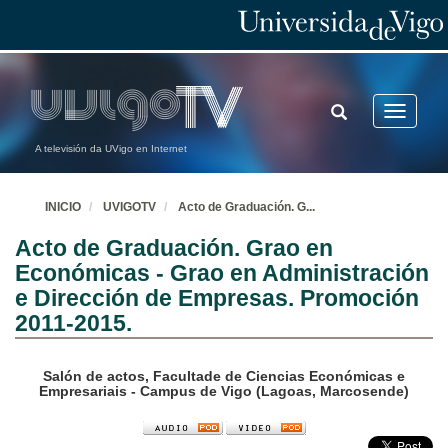
TOGGLE
Toggle
SEARCH
navigatio
A televisión da UVigo en Internet
INICIO
UVIGOTV
Acto de Graduación. G
...
Acto de Graduación. Grao en
Económicas - Grao en Administración
e Dirección de Empresas. Promoción
2011-2015.
Salón de actos, Facultade de Ciencias Económicas e
Empresariais - Campus de Vigo (Lagoas, Marcosende)