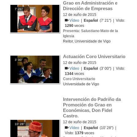
Grao en Administración e 
Dirección de Empresas
7' 21''
12 de xuño de 2015
Vídeo
|
Español
(7' 21'') | Visto:
1290
veces
Presenta: Salustiano Mato de la
Iglesia
Reitor, Universidade de Vigo
Actuación Coro Universitario 
3' 00''
12 de xuño de 2015
Vídeo
|
Español
(3' 00'') | Visto:
1344
veces
Coro Universitario
Universidade de Vigo
Intervención do Padriño da 
Promoción do Grao en 
Económicas, Don Fidel 
Castro. 
12 de xuño de 2015
10' 28''
Vídeo
|
Español
(10' 28'') |
Visto:
1379
veces