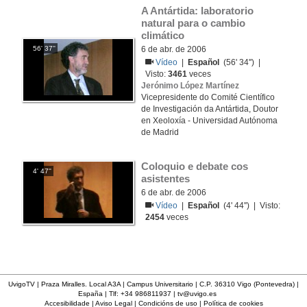
A Antártida: laboratorio 
natural para o cambio 
climático
56' 37''
6 de abr. de 2006
Vídeo
|
Español
(56' 34'') |
Visto:
3461
veces
Jerónimo López Martínez
Vicepresidente do Comité Científico
de Investigación da Antártida, Doutor
en Xeoloxía - Universidad Autónoma
de Madrid
Coloquio e debate cos 
4' 47''
asistentes
6 de abr. de 2006
Vídeo
|
Español
(4' 44'') | Visto:
2454
veces
UvigoTV | Praza Miralles. Local A3A | Campus Universitario | C.P. 36310 Vigo (Pontevedra) |
España | Tlf: +34 986811937 |
tv@uvigo.es
Accesibilidade
|
Aviso Legal
|
Condicións de uso
|
Política de cookies