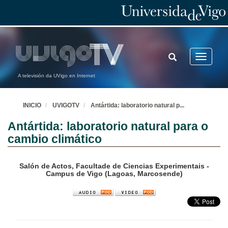
TOGGLE
Toggle
SEARCH
navigatio
A televisión da UVigo en Internet
INICIO
UVIGOTV
Antártida: laboratorio natural p
...
Antártida: laboratorio natural para o
cambio climático
Salón de Actos, Facultade de Ciencias Experimentais -
Campus de Vigo (Lagoas, Marcosende)