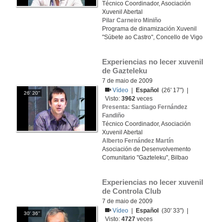
Técnico Coordinador, Asociación
Xuvenil Abertal
Pilar Carneiro Miniño
Programa de dinamización Xuvenil
"Súbete ao Castro", Concello de Vigo
Experiencias no lecer xuvenil 
de Gazteleku
7 de maio de 2009
Vídeo
|
Español
(26' 17'') |
26' 20''
Visto:
3962
veces
Presenta: Santiago Fernández
Fandiño
Técnico Coordinador, Asociación
Xuvenil Abertal
Alberto Fernández Martín
Asociación de Desenvolvemento
Comunitario "Gazteleku", Bilbao
Experiencias no lecer xuvenil 
de Controla Club
7 de maio de 2009
Vídeo
|
Español
(30' 33'') |
30' 36''
Visto:
4727
veces