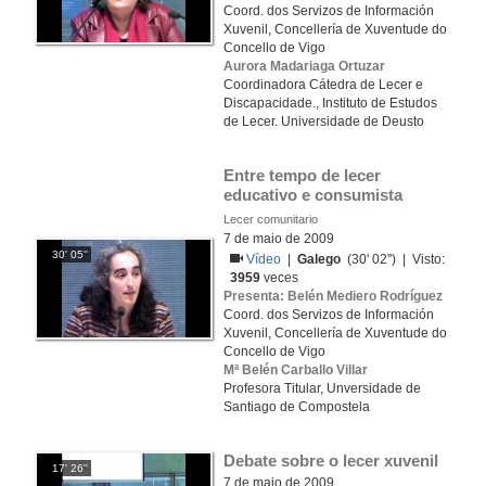
Coord. dos Servizos de Información
Xuvenil, Concellería de Xuventude do
Concello de Vigo
Aurora Madariaga Ortuzar
Coordinadora Cátedra de Lecer e
Discapacidade., Instituto de Estudos
de Lecer. Universidade de Deusto
Entre tempo de lecer 
educativo e consumista
Lecer comunitario
7 de maio de 2009
30' 05''
Vídeo
|
Galego
(30' 02'') | Visto:
3959
veces
Presenta: Belén Mediero Rodríguez
Coord. dos Servizos de Información
Xuvenil, Concellería de Xuventude do
Concello de Vigo
Mª Belén Carballo Villar
Profesora Titular, Unversidade de
Santiago de Compostela
Debate sobre o lecer xuvenil
17' 26''
7 de maio de 2009