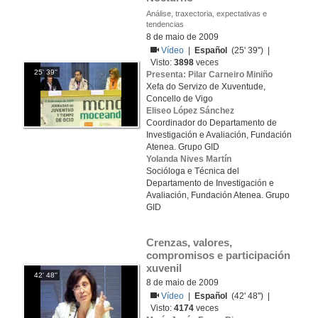
Análise, traxectoria, expectativas e
tendencias
8 de maio de 2009
Vídeo
|
Español
(25' 39'') |
Visto:
3898
veces
25' 39''
Presenta: Pilar Carneiro Miniño
Xefa do Servizo de Xuventude,
Concello de Vigo
Eliseo López Sánchez
Coordinador do Departamento de
Investigación e Avaliación, Fundación
Atenea. Grupo GID
Yolanda Nives Martín
Socióloga e Técnica del
Departamento de Investigación e
Avaliación, Fundación Atenea. Grupo
GID
Crenzas, valores, 
compromisos e participación 
xuvenil
42' 48''
8 de maio de 2009
Vídeo
|
Español
(42' 48'') |
Visto:
4174
veces