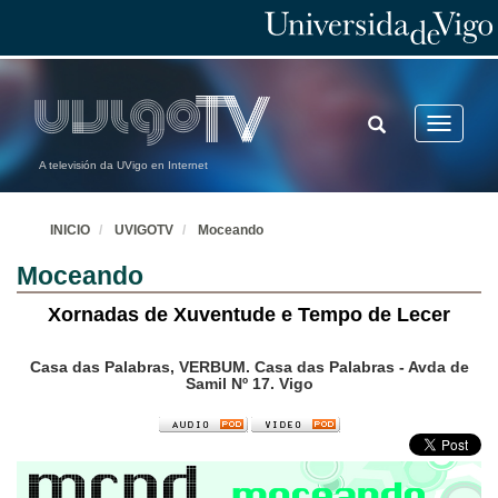
TOGGLE
Toggle
SEARCH
navigatio
A televisión da UVigo en Internet
INICIO
UVIGOTV
Moceando
Moceando
Xornadas de Xuventude e Tempo de Lecer
Casa das Palabras, VERBUM. Casa das Palabras - Avda de
Samil Nº 17. Vigo