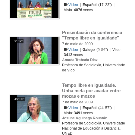
Vídeo
|
Español
(17' 23'') |
Visto:
4076
veces
Presentación da conferencia 
"Tempo libre en igualdade"
9' 59''
7 de maio de 2009
Vídeo
|
Galego
(9' 56'') | Visto:
3412
veces
Amada Trabada Díaz
Profesora de Socioloxía, Universidade
de Vigo
Tempo libre en igualdade. 
Unha meta por acadar entre 
mozas e mozos
45' 00''
7 de maio de 2009
Vídeo
|
Español
(44' 57'') |
Visto:
3491
veces
Josune Aguinaga Roustán
Profesora de Socioloxía, Universidade
Nacional de Educación a Distancia,
UNED