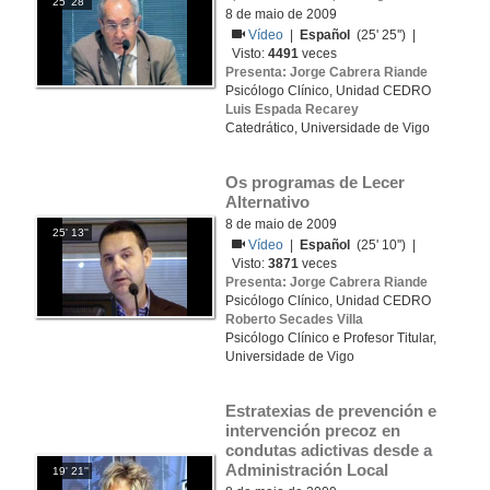
25' 28''
8 de maio de 2009
Vídeo
|
Español
(25' 25'') |
Visto:
4491
veces
Presenta: Jorge Cabrera Riande
Psicólogo Clínico, Unidad CEDRO
Luis Espada Recarey
Catedrático, Universidade de Vigo
Os programas de Lecer 
Alternativo
8 de maio de 2009
25' 13''
Vídeo
|
Español
(25' 10'') |
Visto:
3871
veces
Presenta: Jorge Cabrera Riande
Psicólogo Clínico, Unidad CEDRO
Roberto Secades Villa
Psicólogo Clínico e Profesor Titular,
Universidade de Vigo
Estratexias de prevención e 
intervención precoz en 
condutas adictivas desde a 
Administración Local
19' 21''