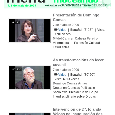
Presentación de Domingo 
Comas
6' 28''
7 de maio de 2009
Vídeo
|
Español
(6' 25'') | Visto:
3700
veces
Mª del Carmen Cabeza Pereiro
Vicerreitora de Extensión Cultural e
Estudiantes
As transformacións do lecer 
xuvenil
80' 23''
7 de maio de 2009
Vídeo
|
Español
(80' 20'') |
Visto:
4053
veces
Domingo Comas Arnau
Doutor en Ciencias Políticas e
Socioloxía, Presidente do Grupo
Interdisciplinario sobre Drogas
Intervención de Dª. Iolanda 
Veloso na inauguración das 