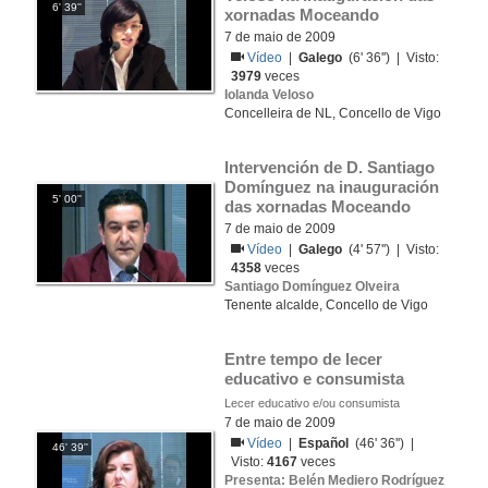
6' 39''
xornadas Moceando
7 de maio de 2009
Vídeo
|
Galego
(6' 36'') | Visto:
3979
veces
Iolanda Veloso
Concelleira de NL, Concello de Vigo
Intervención de D. Santiago 
Domínguez na inauguración 
5' 00''
das xornadas Moceando
7 de maio de 2009
Vídeo
|
Galego
(4' 57'') | Visto:
4358
veces
Santiago Domínguez Olveira
Tenente alcalde, Concello de Vigo
Entre tempo de lecer 
educativo e consumista
Lecer educativo e/ou consumista
7 de maio de 2009
Vídeo
|
Español
(46' 36'') |
46' 39''
Visto:
4167
veces
Presenta: Belén Mediero Rodríguez