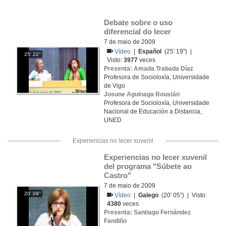
Debate sobre o uso 
diferencial do lecer
7 de maio de 2009
Vídeo
|
Español
(25' 19'') |
25' 22''
Visto:
3977
veces
Presenta: Amada Trabada Díaz
Profesora de Socioloxía, Universidade
de Vigo
Josune Aguinaga Roustán
Profesora de Socioloxía, Universidade
Nacional de Educación a Distancia,
UNED
Experiencias no lecer xuvenil
Experiencias no lecer xuvenil 
del programa "Súbete ao 
Castro"
7 de maio de 2009
20' 09''
Vídeo
|
Galego
(20' 05'') | Visto:
4380
veces
Presenta: Santiago Fernández
Fandiño