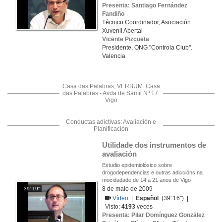
Presenta: Santiago Fernández
Fandiño
Técnico Coordinador, Asociación
Xuvenil Abertal
Vicente Pizcueta
Presidente, ONG "Controla Club".
Valencia
Casa das Palabras, VERBUM. Casa
das Palabras - Avda de Samil Nº 17.
Vigo
Conductas adictivas: Avaliación e
Planificación
Utilidade dos instrumentos de 
avaliación
Estudio epidemiolóxico sobre
drogodependencias e outras adiccións na
mocidadade de 14 a 21 anos de Vigo
8 de maio de 2009
39' 19''
Vídeo
|
Español
(39' 16'') |
Visto:
4193
veces
Presenta: Pilar Domínguez González