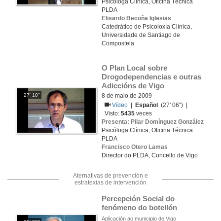
Psicóloga Clínica, Oficina Técnica
PLDA
Elisardo Becoña Iglesias
Catedrático de Psicoloxía Clínica,
Universidade de Santiago de
Compostela
O Plan Local sobre 
Drogodependencias e outras 
Adiccións de Vigo
27' 10''
8 de maio de 2009
Vídeo
|
Español
(27' 06'') |
Visto:
5435
veces
Presenta: Pilar Domínguez González
Psicóloga Clínica, Oficina Técnica
PLDA
Francisco Otero Lamas
Director do PLDA, Concello de Vigo
Aternativas de prevención e
estratexias de intervención
Percepción Social do 
fenómeno do botellón
Aplicación ao municipio de Vigo