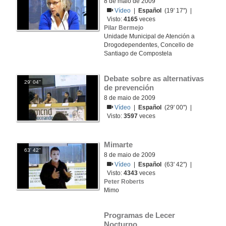
8 de maio de 2009
Vídeo
|
Español
(19' 17'') |
Visto:
4165
veces
Pilar Bermejo
Unidade Municipal de Atención a
Drogodependentes, Concello de
Santiago de Compostela
Debate sobre as alternativas 
29' 04''
de prevención
8 de maio de 2009
Vídeo
|
Español
(29' 00'') |
Visto:
3597
veces
Mimarte
63' 42''
8 de maio de 2009
Vídeo
|
Español
(63' 42'') |
Visto:
4343
veces
Peter Roberts
Mimo
Programas de Lecer 
Nocturno