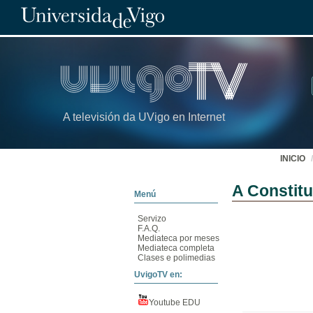
A televisión da UVigo en Internet
INICIO
A Constitu
Menú
Servizo
F.A.Q.
Mediateca por meses
Mediateca completa
Clases e polimedias
UvigoTV en:
Youtube EDU