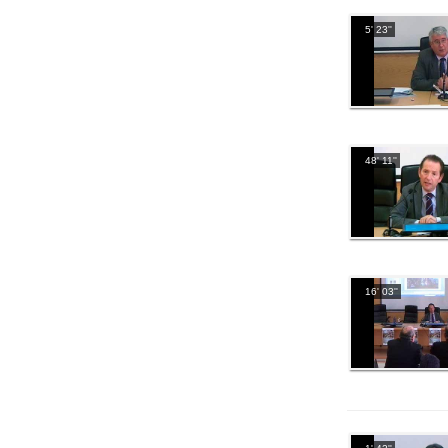
5' 23''
48' 11''
16' 03''