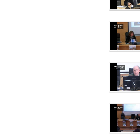
2' 35''
71' 59''
2' 40''