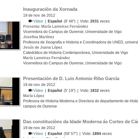
Inauguración da Xornada
19 de nov. de 2012
Vídeo
|
Español
(8' 48'') | Visto:
2031
veces
Presenta: María Lameiras Fernández
Vicerreitora do Campus de Ourense, Universidade de Vigo
Josefina Martínez
Profesora de Xeografía e Historia e Coordinadora de UNED, unive
Jesús de Juana López
Catedrático de Historia Contemporánea, Universidade de Vigo
María Lameiras Fernández
Vicerreitora do Campus de Ourense, Universidade de Vigo
Presentación de D. Luis Antonio Ribo García
19 de nov. de 2012
Vídeo
|
Español
(5' 19'') | Visto:
1832
veces
María López
Profesora de Historia Moderna e Directora do departamento de Histo
campus de Ourense
Das constitucións da Idade Moderna ás Cortes de Cá
19 de nov. de 2012
Vídeo
|
Español
(58' 57'') | Visto:
1894
veces