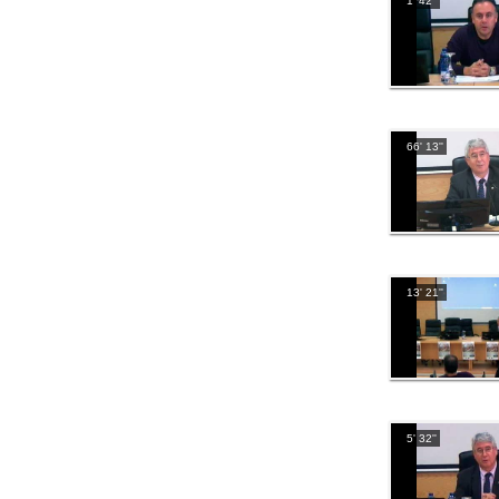
1' 42''
66' 13''
13' 21''
5' 32''