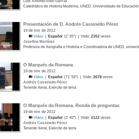
Luis Antonio Ribo García
Catedrático de Historia Moderna, UNED: Universidade de Educación
Presentación de D. Andrés Cassinello Pérez
19 de nov. de 2012
Vídeo
|
Español
(2' 35'') | Visto:
2352
veces
Josefina Martínez
Profesora de Xeografía e Historia e Coordinadora de UNED, unive
O Marqués da Romana
19 de nov. de 2012
Vídeo
|
Español
(71' 59'') | Visto:
2678
veces
Andrés Cassinello Pérez
Tenente Xeral, Exército de terra
O Marqués da Romana. Ronda de preguntas
19 de nov. de 2012
Vídeo
|
Español
(2' 40'') | Visto:
2122
veces
Andrés Cassinello Pérez
Tenente Xeral, Exército de terra