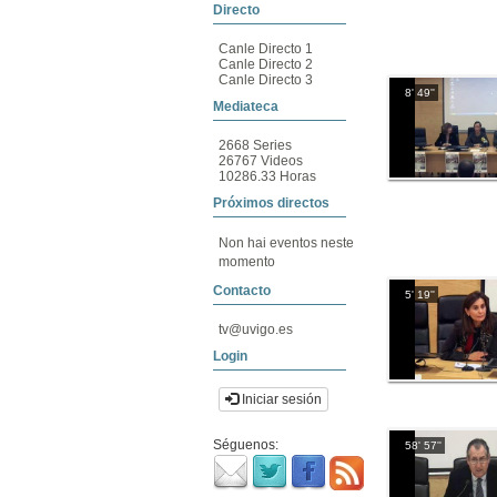
Directo
Canle Directo 1
Canle Directo 2
Canle Directo 3
8' 49''
Mediateca
2668 Series
26767 Videos
10286.33 Horas
Próximos directos
Non hai eventos neste
momento
Contacto
5' 19''
tv@uvigo.es
Login
Iniciar sesión
Séguenos:
58' 57''