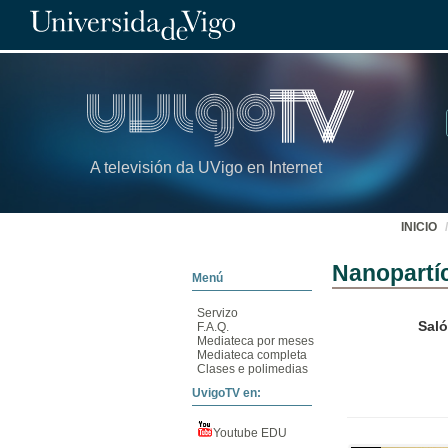
A televisión da UVigo en Internet
INICIO
Nanopartíc
Menú
Servizo
Saló
F.A.Q.
Mediateca por meses
Mediateca completa
Clases e polimedias
UvigoTV en:
Youtube EDU