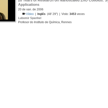
20 Years of Research on Nanoscaled ZnO Colloids: Sy
Applications
20 de xan. de 2006
Vídeo
|
Inglés
(48' 29'') | Visto:
3453
veces
Lubomir Spanhel
Profesor do Instituto de Química, Rennes