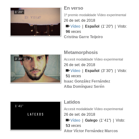
En verso
1' 20''
1º premio modalidade Vídeo experimental
26 de set. de 2018
Vídeo
|
Español
(1' 20'') | Visto:
96
veces
Cristina Garre Teijeiro
Metamorphosis
3' 30''
Accesit modalidade Vídeo experimental
26 de set. de 2018
Vídeo
|
Español
(3' 30'') | Visto:
51
veces
Isaac González Fernández
Alba Domínguez Serén
Latidos
1' 41''
Accesit modalidade Vídeo experimental
26 de set. de 2018
Vídeo
|
Galego
(1' 41'') | Visto:
53
veces
Aitor Víctor Fernández Marcos