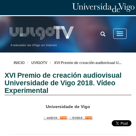
TOGGLE
Toggle
SEARCH
navigatio
A televisión da UVigo en Internet
INICIO
UVIGOTV
XVI Premio de creación audiovisual U
...
XVI Premio de creación audiovisual
Universidade de Vigo 2018. Vídeo
Experimental
Universidade de Vigo