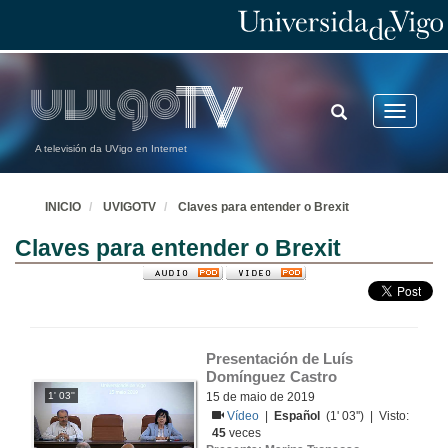
TOGGLE
Toggle
SEARCH
navigatio
A televisión da UVigo en Internet
INICIO
UVIGOTV
Claves para entender o Brexit
Claves para entender o Brexit
Presentación de Luís 
Domínguez Castro
1' 03''
15 de maio de 2019
Vídeo
|
Español
(1' 03'') | Visto:
45
veces