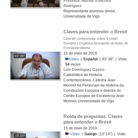
Presenta: Marina Troncoso
Rodríguez
Representante alumnos senior,
Universidade de Vigo
Claves para entender o Brexit
Ciclo de conferencias sobre a Unión
Europea | Organiza Asociación de Aulas de
Formación Aberta
15 de maio de 2019
83' 08''
Vídeo
|
Español
| 83' 08'' | Visto:
54
veces
Luis Domínguez Castro
Catedrático de Historia
Contemporánea, Cátedra Jean
Monnet Ad Personam de Historia da
Construción Europea e director do
Centro Europeo de Excelencia Jean
Monnet, Universidade de Vigo
Rolda de preguntas. Claves 
para entender o Brexit
15 de maio de 2019
Vídeo
|
Galego
(10' 14'') | Visto:
10' 14''