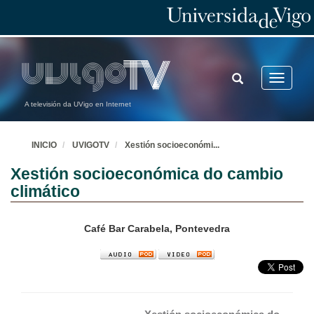
TOGGLE
Toggle
SEARCH
navigatio
A televisión da UVigo en Internet
INICIO
UVIGOTV
Xestión socioeconómi
...
Xestión socioeconómica do cambio
climático
Café Bar Carabela, Pontevedra