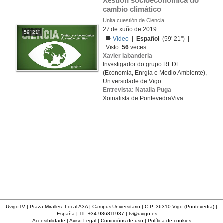
Xestión socioeconómica do 
cambio climático
Unha cuestión de Ciencia
27 de xuño de 2019
59' 21''
Vídeo
|
Español
(59' 21'') |
Visto:
56
veces
Xavier labanderia
Investigador do grupo REDE
(Economía, Enrgía e Medio Ambiente),
Universidade de Vigo
Entrevista: Natalia Puga
Xornalista de PontevedraViva
UvigoTV | Praza Miralles. Local A3A | Campus Universitario | C.P. 36310 Vigo (Pontevedra) |
España | Tlf: +34 986811937 |
tv@uvigo.es
Accesibilidade
|
Aviso Legal
|
Condicións de uso
|
Política de cookies