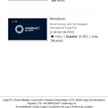
169
veces
Mindtech
5' 09''
Metal Industry and Technologies
International Trade Fair
11 de set. de 2019
Vídeo
|
Español
(5' 09'') | Visto:
34
veces
UvigoTV | Praza Miralles. Local A3A | Campus Universitario | C.P. 36310 Vigo (Pontevedra) |
España | Tlf: +34 986811937 |
tv@uvigo.es
Accesibilidade
|
Aviso Legal
|
Condicións de uso
|
Política de cookies