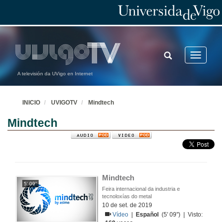
TOGGLE
Toggle
SEARCH
navigatio
A televisión da UVigo en Internet
INICIO
UVIGOTV
Mindtech
Mindtech
Mindtech
5' 09''
Feira internacional da industria e
tecnoloxías do metal
10 de set. de 2019
Vídeo
|
Español
(5' 09'') | Visto: