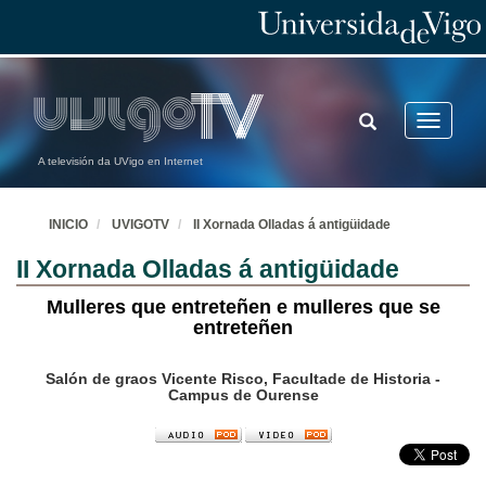
TOGGLE
Toggle
SEARCH
navigatio
A televisión da UVigo en Internet
INICIO
UVIGOTV
II Xornada Olladas á antigüidade
II Xornada Olladas á antigüidade
Mulleres que entreteñen e mulleres que se
entreteñen
Salón de graos Vicente Risco, Facultade de Historia -
Campus de Ourense