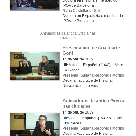
Doutora en Historia e membro do
IPOA de Barcelona
Núria Castellano i Solé
Doutora en Exiptoloxía e membro do
IPOA de Barcelona
Animadoras da antiga Grecia nas
ciudades
Presentación de Ana Iriarte 
Goñi
1' 44''
14 de out. de 2019
Vídeo
|
Español
(1' 44'') | Visto:
78
veces
Presenta: Susana Reboreda Morillo
Decana Facultade de Historia,
Universidade de Vigo
Animadoras da antiga Grecia 
nas ciudades
14 de out. de 2019
53' 56''
Vídeo
|
Español
| 53' 56'' | Visto:
110
veces
Presenta: Susana Reboreda Morillo
Decana Facultade de Historia,