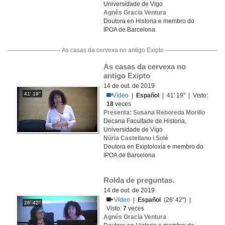
Universidade de Vigo
Agnés Gracia Ventura
Doutora en Historia e membro do
IPOA de Barcelona
As casas da cervexa no antigo Exipto
As casas da cervexa no 
antigo Exipto
14 de out. de 2019
41' 19''
Vídeo
|
Español
| 41' 19'' | Visto:
18
veces
Presenta: Susana Reboreda Morillo
Decana Facultade de Historia,
Universidade de Vigo
Núria Castellano i Solé
Doutora en Exiptoloxía e membro do
IPOA de Barcelona
Rolda de preguntas. 
14 de out. de 2019
Vídeo
|
Español
(26' 42'') |
26' 42''
Visto:
7
veces
Agnés Gracia Ventura