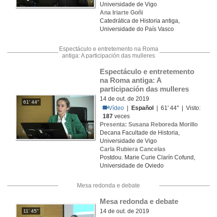
Universidade de Vigo
Ana Iriarte Goñi
Catedrática de Historia antiga,
Universidade do País Vasco
Espectáculo e entretemento na Roma
antiga: A participación das mulleres
Espectáculo e entretemento 
na Roma antiga: A 
participación das mulleres
14 de out. de 2019
61' 44''
Vídeo
|
Español
| 61' 44'' | Visto:
187
veces
Presenta: Susana Reboreda Morillo
Decana Facultade de Historia,
Universidade de Vigo
Carla Rubiera Cancelas
Postdou. Marie Curie Clarín Cofund,
Universidade de Oviedo
Mesa redonda e debate
Mesa redonda e debate
14 de out. de 2019
11' 45''