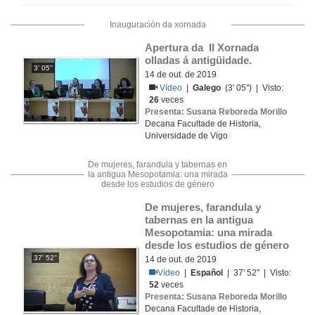
Inauguración da xornada
Apertura da  II Xornada 
olladas á antigüidade. 
3' 05''
14 de out. de 2019
Vídeo
|
Galego
(3' 05'') | Visto:
26
veces
Presenta: Susana Reboreda Morillo
Decana Facultade de Historia,
Universidade de Vigo
De mujeres, farandula y tabernas en
la antigua Mesopotamia: una mirada
desde los estudios de género
De mujeres, farandula y 
tabernas en la antigua 
Mesopotamia: una mirada 
desde los estudios de género
37' 52''
14 de out. de 2019
Vídeo
|
Español
| 37' 52'' | Visto:
52
veces
Presenta: Susana Reboreda Morillo
Decana Facultade de Historia,