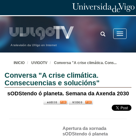
TOGGLE
Toggle
SEARCH
navigatio
A televisión da UVigo en Internet
INICIO
UVIGOTV
Conversa "A crise climática. Cons
...
Conversa "A crise climática.
Consecuencias e solucións"
sODStendo ó planeta. Semana da Axenda 2030
Apertura da xornada 
sODStendo ó planeta