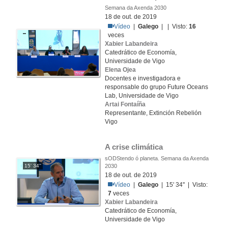
Semana da Axenda 2030
18 de out. de 2019
Vídeo
|
Galego
| | Visto:
16
veces
Xabier Labandeira
Catedrático de Economía,
Universidade de Vigo
Elena Ojea
Docentes e investigadora e
responsable do grupo Future Oceans
Lab, Universidade de Vigo
Artai Fontaíña
Representante, Extinción Rebelión
Vigo
A crise climática
sODStendo ó planeta. Semana da Axenda
15' 34''
2030
18 de out. de 2019
Vídeo
|
Galego
| 15' 34'' | Visto:
7
veces
Xabier Labandeira
Catedrático de Economía,
Universidade de Vigo