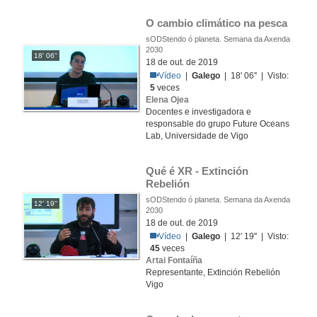
O cambio climático na pesca
sODStendo ó planeta. Semana da Axenda
2030
18' 06''
18 de out. de 2019
Vídeo
|
Galego
| 18' 06'' | Visto:
5
veces
Elena Ojea
Docentes e investigadora e
responsable do grupo Future Oceans
Lab, Universidade de Vigo
Qué é XR - Extinción 
Rebelión
sODStendo ó planeta. Semana da Axenda
12' 19''
2030
18 de out. de 2019
Vídeo
|
Galego
| 12' 19'' | Visto:
45
veces
Artai Fontaíña
Representante, Extinción Rebelión
Vigo