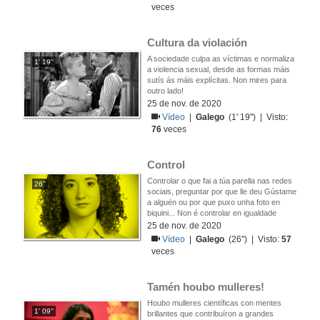
veces
Cultura da violación
A sociedade culpa as víctimas e normaliza
1' 19''
a violencia sexual, desde as formas máis
sutís ás máis explícitas. Non mires para
outro lado!
25 de nov. de 2020
Vídeo
|
Galego
(1' 19'') | Visto:
76
veces
Control
Controlar o que fai a túa parella nas redes
26''
sociais, preguntar por que lle deu Gústame
a alguén ou por que puxo unha foto en
biquini... Non é controlar en igualdade
25 de nov. de 2020
Vídeo
|
Galego
(26'') | Visto:
57
veces
Tamén houbo mulleres!
Houbo mulleres científicas con mentes
1' 09''
brillantes que contribuíron a grandes