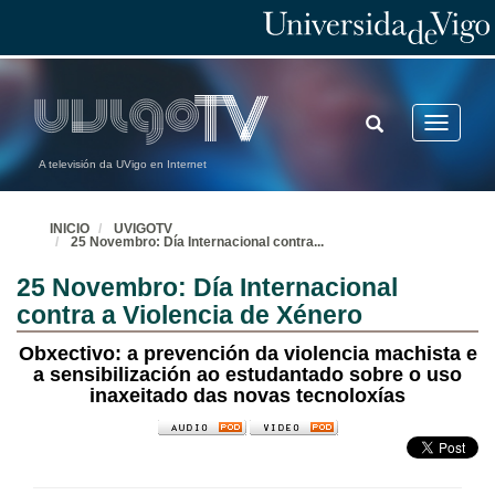
TOGGLE
Toggle
SEARCH
navigatio
A televisión da UVigo en Internet
INICIO
UVIGOTV
25 Novembro: Día Internacional contra
...
25 Novembro: Día Internacional
contra a Violencia de Xénero
Obxectivo: a prevención da violencia machista e
a sensibilización ao estudantado sobre o uso
inaxeitado das novas tecnoloxías