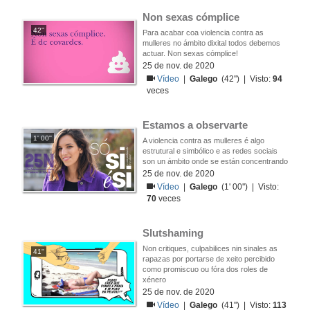
Non sexas cómplice
42''
Para acabar coa violencia contra as
mulleres no ámbito dixital todos debemos
actuar. Non sexas cómplice!
25 de nov. de 2020
Vídeo
|
Galego
(42'') | Visto:
94
veces
Estamos a observarte
1' 00''
A violencia contra as mulleres é algo
estrutural e simbólico e as redes sociais
son un ámbito onde se están concentrando
25 de nov. de 2020
Vídeo
|
Galego
(1' 00'') | Visto:
70
veces
Slutshaming
Non critiques, culpabilices nin sinales as
41''
rapazas por portarse de xeito percibido
como promiscuo ou fóra dos roles de
xénero
25 de nov. de 2020
Vídeo
|
Galego
(41'') | Visto:
113