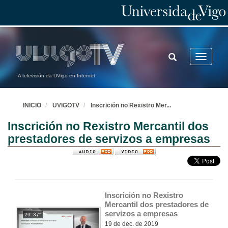
TOGGLE
Toggle
SEARCH
navigatio
A televisión da UVigo en Internet
INICIO
UVIGOTV
Inscrición no Rexistro Mer
...
Inscrición no Rexistro Mercantil dos
prestadores de servizos a empresas
Inscrición no Rexistro 
Mercantil dos prestadores de 
servizos a empresas
29' 37''
19 de dec. de 2019