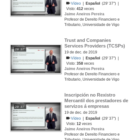
Vídeo
|
Español
(29' 37'') |
Visto:
412
veces
Jaime Aneiros Pereira
Profesor de Dereito Financiero e
Tributario, Universidade de Vigo
Trust and Companies 
Services Providers (TCSPs)
29' 37''
19 de dec. de 2019
Vídeo
|
Español
(29' 37'') |
Visto:
358
veces
Jaime Aneiros Pereira
Profesor de Dereito Financiero e
Tributario, Universidade de Vigo
Inscripción no Rexistro 
Mercantil dos prestadores de 
servizos á empresas 
29' 37''
19 de dec. de 2019
Vídeo
|
Español
(29' 37'') |
Visto:
12
veces
Jaime Aneiros Pereira
Profesor de Dereito Financiero e
Tributario, Universidade de Vigo