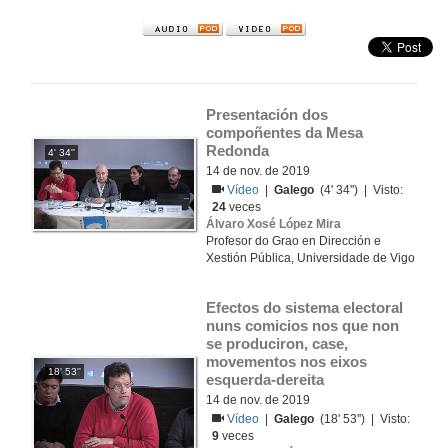
Presentación dos 
compoñentes da Mesa 
Redonda
4' 34''
14 de nov. de 2019
Vídeo
|
Galego
(4' 34'') | Visto:
24
veces
Álvaro Xosé López Mira
Profesor do Grao en Dirección e
Xestión Pública, Universidade de Vigo
Efectos do sistema electoral 
nuns comicios nos que non 
se produciron, case, 
movementos nos eixos 
18' 53''
esquerda-dereita
14 de nov. de 2019
Vídeo
|
Galego
(18' 53'') | Visto:
9
veces