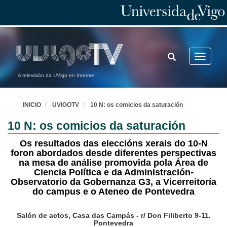
TOGGLE
Toggle
SEARCH
navigatio
A televisión da UVigo en Internet
INICIO
UVIGOTV
10 N: os comicios da saturación
10 N: os comicios da saturación
Os resultados das eleccións xerais do 10-N
foron abordados desde diferentes perspectivas
na mesa de análise promovida pola Área de
Ciencia Política e da Administración-
Observatorio da Gobernanza G3, a Vicerreitoría
do campus e o Ateneo de Pontevedra
Salón de actos, Casa das Campás - r/ Don Filiberto 9-11.
Pontevedra