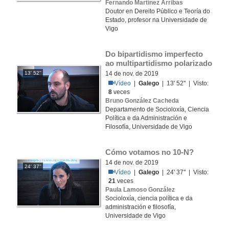
Fernando Martínez Arribas
Doutor en Dereito Público e Teoría do
Estado, profesor na Universidade de
Vigo
Do bipartidismo imperfecto 
ao multipartidismo polarizado
13' 52''
14 de nov. de 2019
Vídeo
|
Galego
| 13' 52'' | Visto:
8
veces
Bruno González Cacheda
Departamento de Socioloxía, Ciencia
Política e da Administración e
Filosofía, Universidade de Vigo
Cómo votamos no 10-N?
14 de nov. de 2019
24' 37''
Vídeo
|
Galego
| 24' 37'' | Visto:
21
veces
Paula Lamoso González
Socioloxía, ciencia política e da
administración e filosofía,
Universidade de Vigo