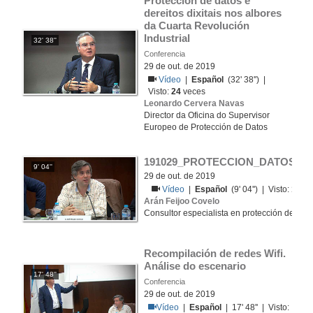
Protección de datos e 
dereitos dixitais nos albores 
da Cuarta Revolución 
Industrial
32' 38''
Conferencia
29 de out. de 2019
Vídeo
|
Español
(32' 38'') |
Visto:
24
veces
Leonardo Cervera Navas
Director da Oficina do Supervisor
Europeo de Protección de Datos
191029_PROTECCION_DATOS_ara
9' 04''
29 de out. de 2019
Vídeo
|
Español
(9' 04'') | Visto:
149
v
Arán Feijoo Covelo
Consultor especialista en protección de dat
Recompilación de redes Wifi. 
Análise do escenario
17' 48''
Conferencia
29 de out. de 2019
Vídeo
|
Español
| 17' 48'' | Visto: