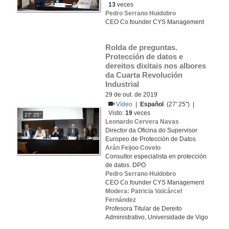
13
veces
Pedro Serrano Huidobro
CEO Co.founder CYS Management
Rolda de preguntas. 
Protección de datos e 
dereitos dixitais nos albores 
da Cuarta Revolución 
Industrial
29 de out. de 2019
Vídeo
|
Español
(27' 25'') |
Visto:
19
veces
27' 25''
Leonardo Cervera Navas
Director da Oficina do Supervisor
Europeo de Protección de Datos
Arán Feijoo Covelo
Consultor especialista en protección
de datos. DPO
Pedro Serrano Huidobro
CEO Co.founder CYS Management
Modera: Patricia Valcárcel
Fernández
Profesora Titular de Dereito
Administrativo, Universidade de Vigo