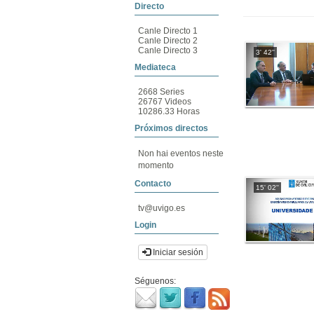
Directo
Canle Directo 1
Canle Directo 2
Canle Directo 3
3' 42''
Mediateca
2668 Series
26767 Videos
10286.33 Horas
Próximos directos
Non hai eventos neste
momento
Contacto
15' 02''
tv@uvigo.es
Login
Iniciar sesión
Séguenos: