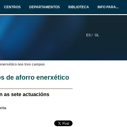
CENTROS
DEPARTAMENTOS
BIBLIOTECA
INFO PARA...
ES /
GL
 enerxético nos tres campus
s de aforro enerxético
on as sete actuacións
eria