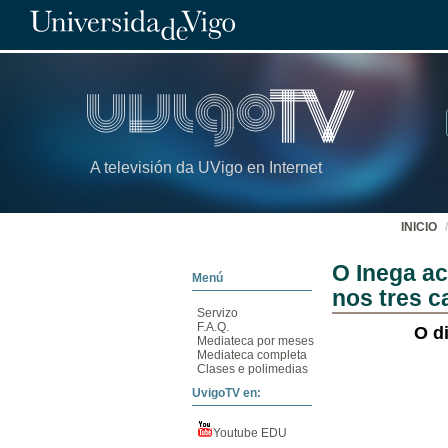
A televisión da UVigo en Internet
INICIO
O Inega ac
Menú
nos tres 
Servizo
F.A.Q.
O d
Mediateca por meses
Mediateca completa
Clases e polimedias
UvigoTV en:
Youtube EDU