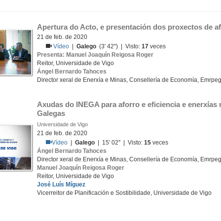
Apertura do Acto, e presentación dos proxectos de af
21 de feb. de 2020
Vídeo
|
Galego
(3' 42'') | Visto:
17
veces
Presenta: Manuel Joaquín Reigosa Roger
Reitor, Universidade de Vigo
Ángel Bernardo Tahoces
Director xeral de Enerxía e Minas, Consellería de Economía, Emrpego
Axudas do INEGA para aforro e eficiencia e enerxías 
Galegas
Universidade de Vigo
21 de feb. de 2020
Vídeo
|
Galego
| 15' 02'' | Visto:
15
veces
Ángel Bernardo Tahoces
Director xeral de Enerxía e Minas, Consellería de Economía, Emrpego
Manuel Joaquín Reigosa Roger
Reitor, Universidade de Vigo
José Luís Míguez
Vicerreitor de Planificación e Sostibilidade, Universidade de Vigo