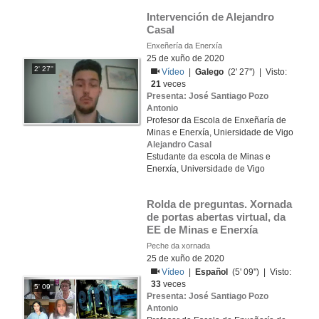
Intervención de Alejandro 
Casal
Enxeñería da Enerxía
25 de xuño de 2020
2' 27''
Vídeo
|
Galego
(2' 27'') | Visto:
21
veces
Presenta: José Santiago Pozo
Antonio
Profesor da Escola de Enxeñaría de
Minas e Enerxía, Uniersidade de Vigo
Alejandro Casal
Estudante da escola de Minas e
Enerxía, Universidade de Vigo
Rolda de preguntas. Xornada 
de portas abertas virtual, da 
EE de Minas e Enerxía
Peche da xornada
25 de xuño de 2020
Vídeo
|
Español
(5' 09'') | Visto:
33
veces
5' 09''
Presenta: José Santiago Pozo
Antonio