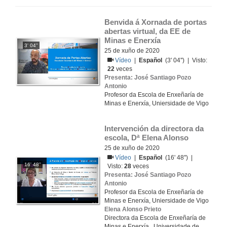
Benvida á Xornada de portas 
abertas virtual, da EE de 
Minas e Enerxía
3' 04''
25 de xuño de 2020
Vídeo
|
Español
(3' 04'') | Visto:
22
veces
Presenta: José Santiago Pozo
Antonio
Profesor da Escola de Enxeñaría de
Minas e Enerxía, Uniersidade de Vigo
Intervención da directora da 
escola, Dª Elena Alonso
25 de xuño de 2020
Vídeo
|
Español
(16' 48'') |
16' 48''
Visto:
28
veces
Presenta: José Santiago Pozo
Antonio
Profesor da Escola de Enxeñaría de
Minas e Enerxía, Uniersidade de Vigo
Elena Alonso Prieto
Directora da Escola de Enxeñaría de
Minas e Enerxía , Universidade de