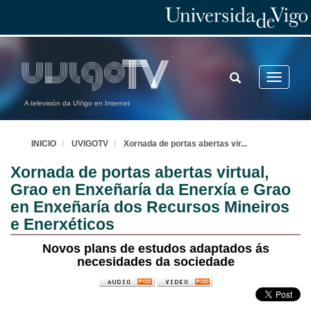
TOGGLE
Toggle
SEARCH
navigatio
A televisión da UVigo en Internet
INICIO
UVIGOTV
Xornada de portas abertas vir
...
Xornada de portas abertas virtual,
Grao en Enxeñaría da Enerxía e Grao
en Enxeñaría dos Recursos Mineiros
e Enerxéticos
Novos plans de estudos adaptados ás
necesidades da sociedade