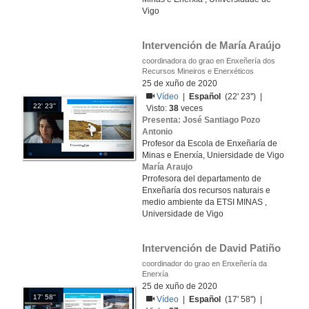
Vigo
Intervención de María Araújo
coordinadora do grao en Enxeñería dos
Recursos Mineiros e Enerxéticos
25 de xuño de 2020
Vídeo
|
Español
(22' 23'') |
22' 23''
Visto:
38
veces
Presenta: José Santiago Pozo
Antonio
Profesor da Escola de Enxeñaría de
Minas e Enerxía, Uniersidade de Vigo
María Araujo
Prrofesora del departamento de
Enxeñaría dos recursos naturais e
medio ambiente da ETSI MINAS ,
Universidade de Vigo
Intervención de David Patiño
coordinador do grao en Enxeñería da
Enerxía
25 de xuño de 2020
17' 58''
Vídeo
|
Español
(17' 58'') |