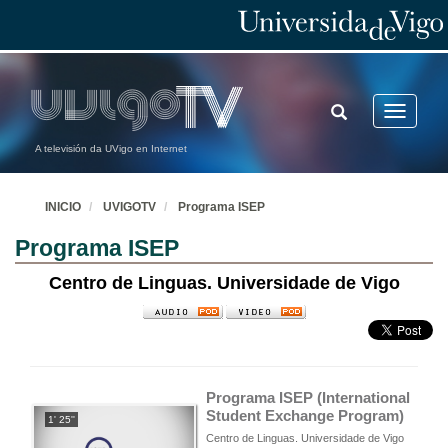
TOGGLE
Toggle
SEARCH
navigatio
A televisión da UVigo en Internet
INICIO
UVIGOTV
Programa ISEP
Programa ISEP
Centro de Linguas. Universidade de Vigo
Programa ISEP (International 
Student Exchange Program)
1' 25''
Centro de Linguas. Universidade de Vigo