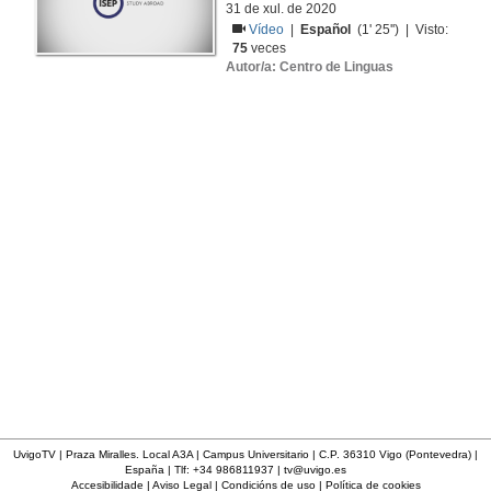
31 de xul. de 2020
Vídeo
|
Español
(1' 25'') | Visto:
75
veces
Autor/a: Centro de Linguas
UvigoTV | Praza Miralles. Local A3A | Campus Universitario | C.P. 36310 Vigo (Pontevedra) |
España | Tlf: +34 986811937 |
tv@uvigo.es
Accesibilidade
|
Aviso Legal
|
Condicións de uso
|
Política de cookies