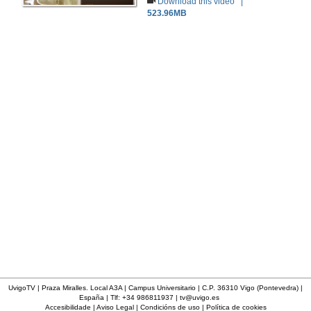
Download this video |
523.96MB
UvigoTV | Praza Miralles. Local A3A | Campus Universitario | C.P. 36310 Vigo (Pontevedra) |
España | Tlf: +34 986811937 |
tv@uvigo.es
Accesibilidade
|
Aviso Legal
|
Condicións de uso
|
Política de cookies