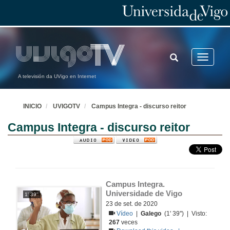
TOGGLE
Toggle
SEARCH
navigatio
A televisión da UVigo en Internet
INICIO
UVIGOTV
Campus Integra - discurso reitor
Campus Integra - discurso reitor
Campus Integra. 
Universidade de Vigo
1' 39''
23 de set. de 2020
Vídeo
|
Galego
(1' 39'') | Visto:
267
veces