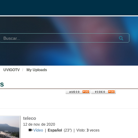
Buscar
Submit
UVIGOTV
My Uploads
ds
teleco
12 de nov. de 2020
Vídeo
|
Español
(23'') | Visto:
3
veces