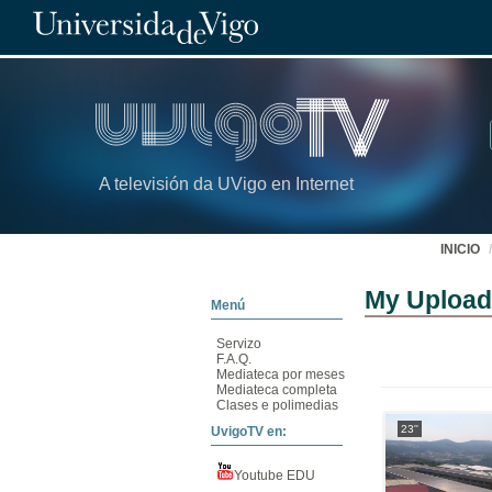
A televisión da UVigo en Internet
INICIO
My Uploa
Menú
Servizo
F.A.Q.
Mediateca por meses
Mediateca completa
Clases e polimedias
23''
UvigoTV en:
Youtube EDU