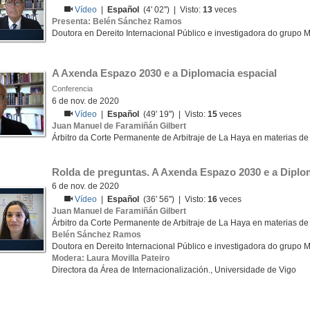
Vídeo
|
Español
(4' 02'') | Visto:
13
veces
Presenta: Belén Sánchez Ramos
Doutora en Dereito Internacional Público e investigadora do grupo 
A Axenda Espazo 2030 e a Diplomacia espacial
Conferencia
6 de nov. de 2020
Vídeo
|
Español
(49' 19'') | Visto:
15
veces
Juan Manuel de Faramiñán Gilbert
Árbitro da Corte Permanente de Arbitraje de La Haya en materias de 
Rolda de preguntas. A Axenda Espazo 2030 e a Diplo
6 de nov. de 2020
Vídeo
|
Español
(36' 56'') | Visto:
16
veces
Juan Manuel de Faramiñán Gilbert
Árbitro da Corte Permanente de Arbitraje de La Haya en materias de 
Belén Sánchez Ramos
Doutora en Dereito Internacional Público e investigadora do grupo 
Modera: Laura Movilla Pateiro
Directora da Área de Internacionalización., Universidade de Vigo