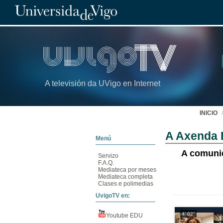
A televisión da UVigo en Internet
INICIO
A Axenda 
Menú
A comunid
Servizo
F.A.Q.
Mediateca por meses
Mediateca completa
Clases e polimedias
UvigoTV en:
4' 02''
Youtube EDU