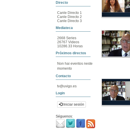
Directo
Canle Directo 1
Canle Directo 2
Canle Directo 3
Mediateca
49' 19''
2668 Series
26767 Videos
10286.33 Horas
Próximos directos
Non hai eventos neste
momento
Contacto
36' 56''
tv@uvigo.es
Login
Iniciar sesión
Séguenos: