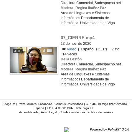
Directora Comercial, Sudespacho.net
Modera: Regina Ibañez Paz
Área de Linguaxes e Sistemas
Informáticos Departamento de
Informática, Universidade de Vigo
07_CIERRE.mp4
13 de nov. de 2020
Vídeo
|
Español
(3' 11'') | Visto:
3' 11''
14
veces
Delia Lestón
Directora Comercial, Sudespacho.net
Modera: Regina Ibañez Paz
Área de Linguaxes e Sistemas
Informáticos Departamento de
Informática, Universidade de Vigo
UvigoTV | Praza Miralles. Local A3A | Campus Universitario | C.P. 36310 Vigo (Pontevedra) |
España | Tlf: +34 986811937 |
tv@uvigo.es
Accesibilidade
|
Aviso Legal
|
Condicións de uso
|
Política de cookies
Powered by
PuMuKIT 3.5.6