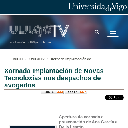
TOGGLE
Toggle
SEARCH
navigatio
A televisión da UVigo en Internet
INICIO
UVIGOTV
Xornada Implantación de
...
Xornada Implantación de Novas
Tecnoloxías nos despachos de
avogados
Apertura da xornada e 
presentación de Ana García e 
Delia Lestón