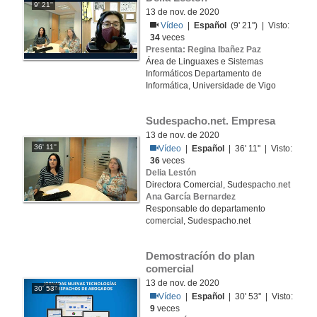
9' 21''
13 de nov. de 2020
Vídeo
|
Español
(9' 21'') | Visto:
34
veces
Presenta: Regina Ibañez Paz
Área de Linguaxes e Sistemas
Informáticos Departamento de
Informática, Universidade de Vigo
Sudespacho.net. Empresa
13 de nov. de 2020
36' 11''
Vídeo
|
Español
| 36' 11'' | Visto:
36
veces
Delia Lestón
Directora Comercial, Sudespacho.net
Ana García Bernardez
Responsable do departamento
comercial, Sudespacho.net
Demostracíón do plan 
comercial
13 de nov. de 2020
30' 53''
Vídeo
|
Español
| 30' 53'' | Visto:
9
veces