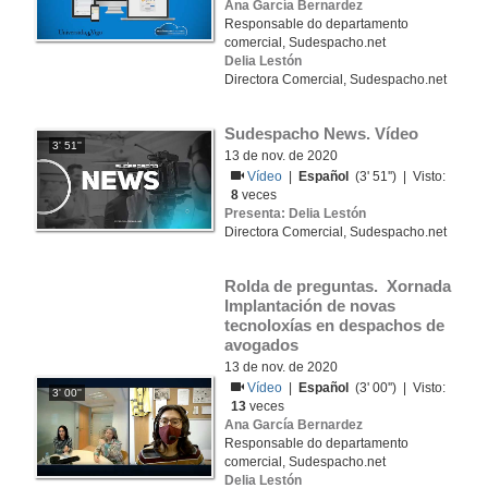
Ana García Bernardez
Responsable do departamento
comercial, Sudespacho.net
Delia Lestón
Directora Comercial, Sudespacho.net
Sudespacho News. Vídeo
3' 51''
13 de nov. de 2020
Vídeo
|
Español
(3' 51'') | Visto:
8
veces
Presenta: Delia Lestón
Directora Comercial, Sudespacho.net
Rolda de preguntas.  Xornada 
Implantación de novas 
tecnoloxías en despachos de 
avogados
13 de nov. de 2020
Vídeo
|
Español
(3' 00'') | Visto:
3' 00''
13
veces
Ana García Bernardez
Responsable do departamento
comercial, Sudespacho.net
Delia Lestón