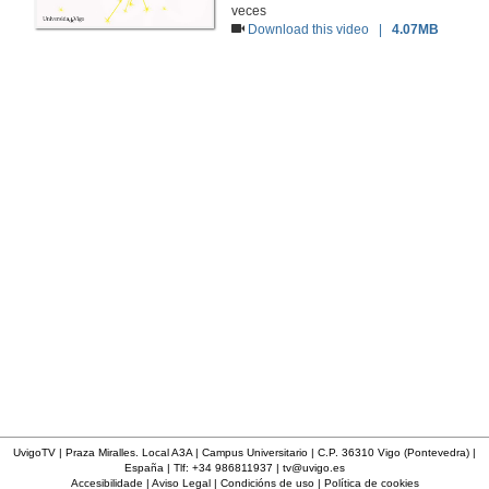
veces
Download this video |
4.07MB
UvigoTV | Praza Miralles. Local A3A | Campus Universitario | C.P. 36310 Vigo (Pontevedra) |
España | Tlf: +34 986811937 |
tv@uvigo.es
Accesibilidade
|
Aviso Legal
|
Condicións de uso
|
Política de cookies