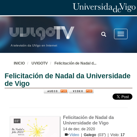
TOGGLE
Toggle
SEARCH
navigatio
A televisión da UVigo en Internet
INICIO
UVIGOTV
Felicitación de Nadal d
...
Felicitación de Nadal da Universidade
de Vigo
Felicitación de Nadal da 
03''
Universidade de Vigo
14 de dec. de 2020
Vídeo
|
Galego
(03'') | Visto:
17