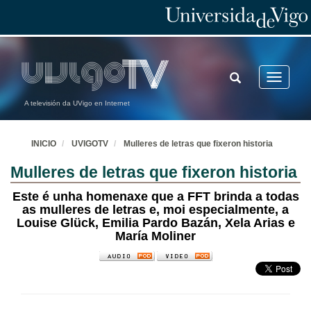
TOGGLE
Toggle
SEARCH
navigatio
A televisión da UVigo en Internet
INICIO
UVIGOTV
Mulleres de letras que fixeron historia
Mulleres de letras que fixeron historia
Este é unha homenaxe que a FFT brinda a todas
as mulleres de letras e, moi especialmente, a
Louise Glück, Emilia Pardo Bazán, Xela Arias e
María Moliner