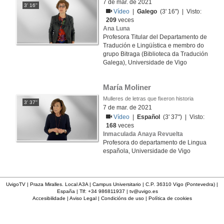
7 de mar. de 2021
3' 16''
Vídeo
|
Galego
(3' 16'') | Visto:
209
veces
Ana Luna
Profesora Titular del Departamento de
Tradución e Lingüística e membro do
grupo Bitraga (Biblioteca da Tradución
Galega), Universidade de Vigo
María Moliner
Mulleres de letras que fixeron historia
3' 37''
7 de mar. de 2021
Vídeo
|
Español
(3' 37'') | Visto:
168
veces
Inmaculada Anaya Revuelta
Profesora do departamento de Lingua
española, Universidade de Vigo
UvigoTV | Praza Miralles. Local A3A | Campus Universitario | C.P. 36310 Vigo (Pontevedra) |
España | Tlf: +34 986811937 |
tv@uvigo.es
Accesibilidade
|
Aviso Legal
|
Condicións de uso
|
Política de cookies