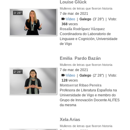
Louise Glück
Mulleres de letras que fixeron historia
3' 28''
7 de mar. de 2021
Vídeo
|
Galego
(3' 28'') | Visto:
368
veces
Rosalía Rodríguez Vázquez
Coordinadora do Laboratorio de
Linguaxe e Cognición, Universidade
de Vigo
Emilia  Pardo Bazán
Mulleres de letras que fixeron historia
7 de mar. de 2021
2' 28''
Vídeo
|
Galego
(2' 28'') | Visto:
128
veces
Montserrat Ribao Pereira
Profesora de Literatura Española na
Universidade de Vigo e membro do
Grupo de Innovación Docente ALITES
da mesma
Xela Arias
Mulleres de letras que fixeron historia