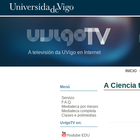
A televisión da UVigo en Internet
INICIO
A Ciencia 
Menú
Servizo
F.A.Q.
Mediateca por meses
Mediateca completa
Clases e polimedias
UvigoTV en:
Youtube EDU