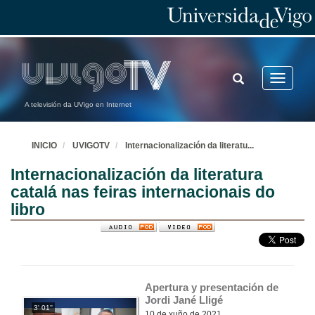
TOGGLE
Toggle
SEARCH
navigatio
A televisión da UVigo en Internet
INICIO
UVIGOTV
Internacionalización da literatu
...
Internacionalización da literatura
catalá nas feiras internacionais do
libro
Apertura y presentación de 
Jordi Jané Lligé
3' 01''
10 de xuño de 2021