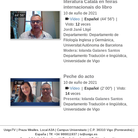
literatura Catalá en feiras 
internacionais do libro
10 de xuño de 2021
44' 56''
Vídeo
|
Español
(44' 56'') |
Visto:
12
veces
Jordi Jané Lligé
Departamento: Departamento de
Filología Inglesa y Germánica,
Universitat Autònoma de Barcelona
Modera: Iolanda Galanes Santos
Departamento Tradución e lingüística,
Universidade de Vigo
Peche do acto
10 de xuño de 2021
2' 00''
Vídeo
|
Español
(2' 00'') | Visto:
14
veces
Presenta: Iolanda Galanes Santos
Departamento Tradución e lingüística,
Universidade de Vigo
UvigoTV | Praza Miralles. Local A3A | Campus Universitario | C.P. 36310 Vigo (Pontevedra) |
España | Tlf: +34 986811937 |
tv@uvigo.es