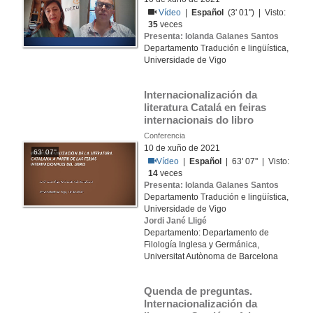
Vídeo
|
Español
(3' 01'') | Visto:
35
veces
Presenta: Iolanda Galanes Santos
Departamento Tradución e lingüística,
Universidade de Vigo
Internacionalización da 
literatura Catalá en feiras 
internacionais do libro
Conferencia
10 de xuño de 2021
63' 07''
Vídeo
|
Español
| 63' 07'' | Visto:
14
veces
Presenta: Iolanda Galanes Santos
Departamento Tradución e lingüística,
Universidade de Vigo
Jordi Jané Lligé
Departamento: Departamento de
Filología Inglesa y Germánica,
Universitat Autònoma de Barcelona
Quenda de preguntas. 
Internacionalización da 